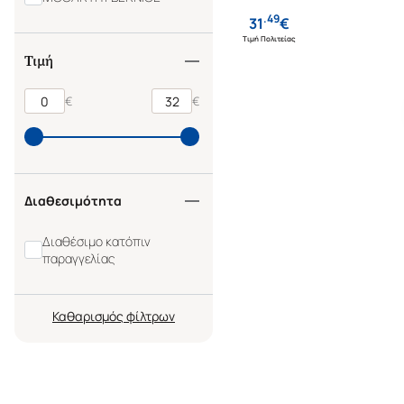
LEARNING STYLES
.
49
31
€
Τιμή Πολιτείας
Τιμή
€
€
Διαθεσιμότητα
Διαθέσιμο κατόπιν
παραγγελίας
Καθαρισμός