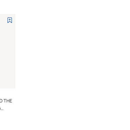
D THE
G
RSE
E