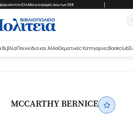
|
ορικά στην Ελλάδα για αγορές άνω των 30€
ά Βιβλία
Παιχνίδια και Άλλα
Θεματικές Κατηγορίες
Bookclub
Σ
MCCARTHY BERNICE