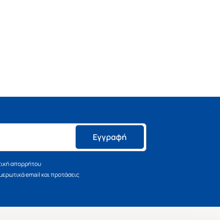
Εγγραφή
τική απορρήτου
ερωτικά email και προτάσεις