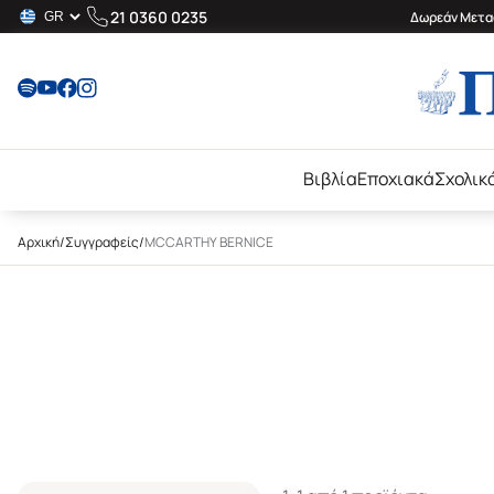
21 0360 0235
Δωρεάν Μεταφ
Βιβλία
Εποχιακά
Σχολικ
Αρχική
/
Συγγραφείς
/
MCCARTHY BERNICE