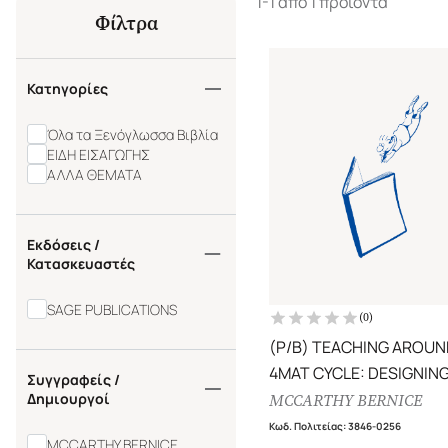
1-1 από 1 προϊόντα
Φίλτρα
Κατηγορίες
Όλα τα Ξενόγλωσσα Βιβλία
ΕΙΔΗ ΕΙΣΑΓΩΓΗΣ
ΑΛΛΑ ΘΕΜΑΤΑ
Εκδόσεις /
Κατασκευαστές
SAGE PUBLICATIONS
(
0
)
(P/B) TEACHING AROUN
4MAT CYCLE: DESIGNIN
Συγγραφείς /
INSTRUCTION FOR DIVE
Δημιουργοί
MCCARTHY BERNICE
LEARNERS WITH DIVERS
Κωδ. Πολιτείας
:
3846-0256
MCCARTHY BERNICE