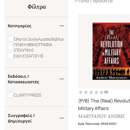
1-1 από 1 προϊόντα
Φίλτρα
Κατηγορίες
Όλα τα Ξενόγλωσσα Βιβλία
ΓΕΝΙΚΗ ΒΙΒΛΙΟΓΡΑΦΙΑ
(ΠΟΛΙΤΙΚΗ)
ΕΙΔΗ ΕΙΣΑΓΩΓΗΣ
Εκδόσεις /
Κατασκευαστές
(
0
)
CLARITY PRESS
(P/B) The (Real) Revolut
Military Affairs
Συγγραφείς /
MARTYANOV ANDREI
Δημιουργοί
Κωδ. Πολιτείας
:
5549-0001