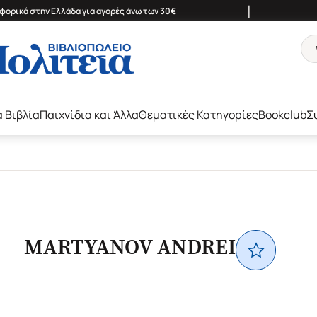
|
ορικά στην Ελλάδα για αγορές άνω των 30€
ά Βιβλία
Παιχνίδια και Άλλα
Θεματικές Κατηγορίες
Bookclub
Σ
MARTYANOV ANDREI