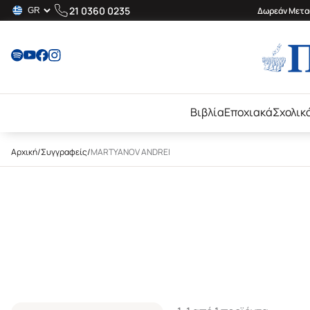
21 0360 0235
Δωρεάν Μεταφ
Βιβλία
Εποχιακά
Σχολικ
Αρχική
/
Συγγραφείς
/
MARTYANOV ANDREI