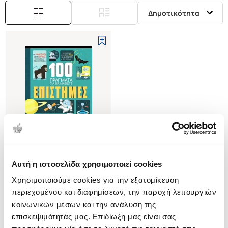
Δημοτικότητα
Αυτή η ιστοσελίδα χρησιμοποιεί cookies
(
0
)
Χρησιμοποιούμε cookies για την εξατομίκευση
Επιστήμες (σκληρόδετη έκδοση)
100 Πράγματα για να μάθετε 2
περιεχομένου και διαφημίσεων, την παροχή λειτουργιών
FRITH ALEX
κοινωνικών μέσων και την ανάλυση της
επισκεψιμότητάς μας. Επιδίωξη μας είναι σας
Κωδ. Πολιτείας
:
9605-1166