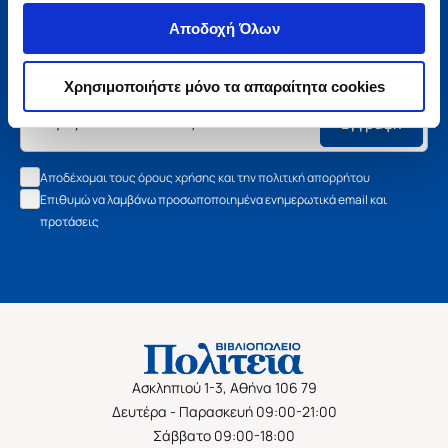
Μάθετε τα νέα της Πολιτείας
Αποδοχή Όλων
Εγγραφείτε στο newsletter μας και μάθετε πρώτοι όλα τα
νέα βιβλία, τις εξαιρετικές τιμές και τις εκδηλώσεις μας.
Χρησιμοποιήστε μόνο τα απαραίτητα cookies
Εγγραφή
Αποδέχομαι τους όρους χρήσης και την πολιτική απορρήτου
Επιθυμώ να λαμβάνω προσωποποιημένα ενημερωτικά email και
προτάσεις
Ασκληπιού 1-3, Αθήνα 106 79
Δευτέρα - Παρασκευή 09:00-21:00
Σάββατο 09:00-18:00