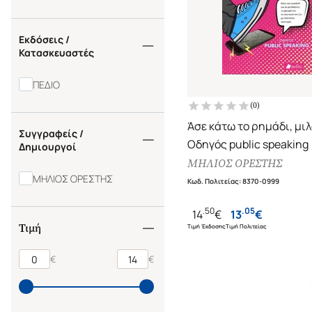
Εκδόσεις /
Κατασκευαστές
ΠΕΔΙΟ
(
0
)
Άσε κάτω το ρημάδι, μι
Συγγραφείς /
Οδηγός public speaking
Δημιουργοί
ΜΗΛΙΟΣ ΟΡΕΣΤΗΣ
ΜΗΛΙΟΣ ΟΡΕΣΤΗΣ
Κωδ. Πολιτείας
:
8370-0999
.
50
.
05
14
€
13
€
Τιμή
Τιμή Έκδοσης
Τιμή Πολιτείας
€
€