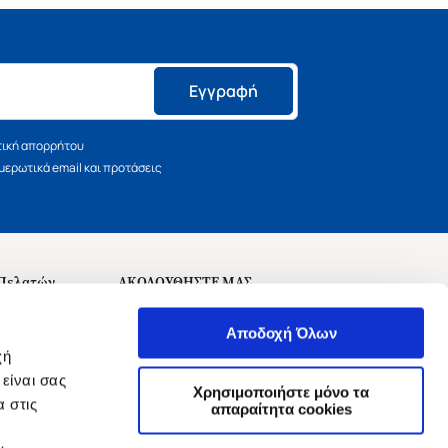
Εγγραφή
τική απορρήτου
ερωτικά email και προτάσεις
 Πελατών
ΑΚΟΛΟΥΘΗΣΤΕ ΜΑΣ
σεις
Αποδοχή Όλων
χή
είναι σας
Χρησιμοποιήστε μόνο τα
 στις
αναχώρησης
απαραίτητα cookies