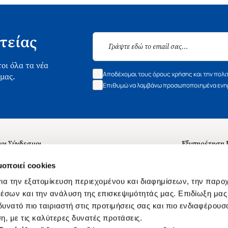
τείας
οι όλα τα νέα
Αποδέχομαι τους όρους χρήσης και την πολι
 μας.
Επιθυμώ να λαμβάνω προσωποποιημένα ενημ
οι Σύνδεσμοι
Εξυπηρέτηση
ά με εμάς
Συχνές ερωτή
μοποιεί cookies
 Εργασίας
Επικοινωνία
ια την εξατομίκευση περιεχομένου και διαφημίσεων, την παρο
ς για τις "Λίστες Επιθυμητών" και τη Βιβλιοθήκη
B2B
έσων και την ανάλυση της επισκεψιμότητάς μας. Επιδίωξη μας 
υνατό πιο ταιριαστή στις προτιμήσεις σας και πιο ενδιαφέρουσα
ες Χρήσης Αναζήτησης
Δικαίωμα Υπ
η, με τις καλύτερες δυνατές προτάσεις.
Ενιαίας Τιμής Βιβλίων
Klarna