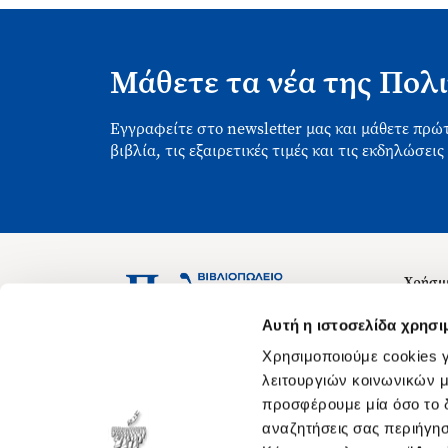
Μάθετε τα νέα της Πολι
Εγγραφείτε στο newsletter μας και μάθετε πρώτ
βιβλία, τις εξαιρετικές τιμές και τις εκδηλώσεις
Χρήσιμ
Σχετικ
Ασκληπιού 1-3, Αθήνα 106 79
Αυτή η ιστοσελίδα χρησι
Δευτέρα - Παρασκευή 09:00-21:00
Θέσεις
Χρησιμοποιούμε cookies γ
Σάββατο 09:00-18:00
Οδηγίε
λειτουργιών κοινωνικών μ
προσφέρουμε μία όσο το δ
Οδηγί
αναζητήσεις σας περιήγησ
Νόμος 