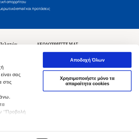
τική απορρήτου
ερωτικά email και προτάσεις
 Πελατών
ΑΚΟΛΟΥΘΗΣΤΕ ΜΑΣ
σεις
Αποδοχή Όλων
χή
είναι σας
Χρησιμοποιήστε μόνο τα
 στις
αναχώρησης
απαραίτητα cookies
πάνω.
 τα
ην ‘’Προβολή