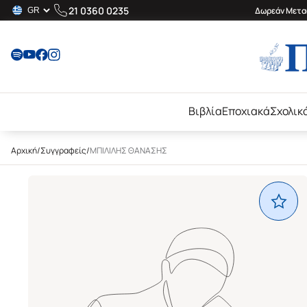
21 0360 0235
Δωρεάν Μεταφ
Βιβλία
Εποχιακά
Σχολικ
Αρχική
/
Συγγραφείς
/
ΜΠΙΛΙΛΗΣ ΘΑΝΑΣΗΣ