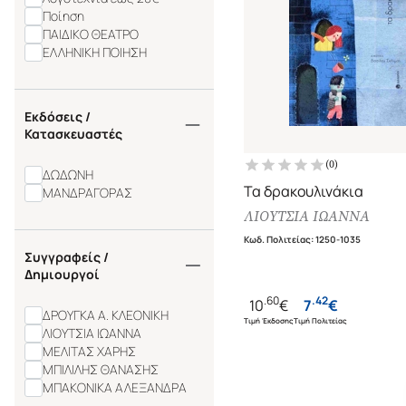
Ποίηση
ΠΑΙΔΙΚΟ ΘΕΑΤΡΟ
ΕΛΛΗΝΙΚΗ ΠΟΙΗΣΗ
Εκδόσεις /
Κατασκευαστές
(
0
)
ΔΩΔΩΝΗ
Τα δρακουλινάκια
ΜΑΝΔΡΑΓΟΡΑΣ
ΛΙΟΥΤΣΙΑ ΙΩΑΝΝΑ
Κωδ. Πολιτείας
:
1250-1035
Συγγραφείς /
Δημιουργοί
.
60
.
42
10
€
7
€
ΔΡΟΥΓΚΑ Α. ΚΛΕΟΝΙΚΗ
Τιμή Έκδοσης
Τιμή Πολιτείας
ΛΙΟΥΤΣΙΑ ΙΩΑΝΝΑ
ΜΕΛΙΤΑΣ ΧΑΡΗΣ
ΜΠΙΛΙΛΗΣ ΘΑΝΑΣΗΣ
ΜΠΑΚΟΝΙΚΑ ΑΛΕΞΑΝΔΡΑ