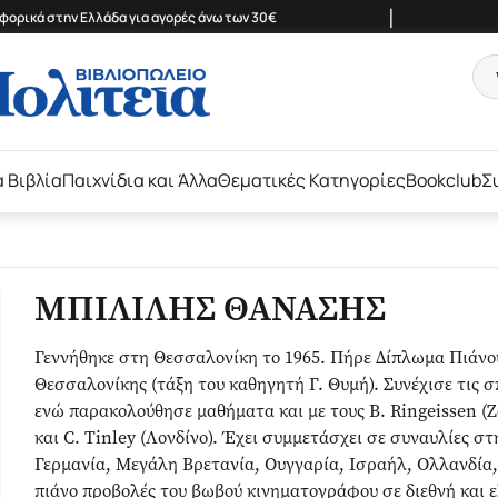
|
ορικά στην Ελλάδα για αγορές άνω των 30€
ά Βιβλία
Παιχνίδια και Άλλα
Θεματικές Κατηγορίες
Bookclub
Σ
ΜΠΙΛΙΛΗΣ ΘΑΝΑΣΗΣ
Γεννήθηκε στη Θεσσαλονίκη το 1965. Πήρε Δίπλωμα Πιάνο
Θεσσαλονίκης (τάξη του καθηγητή Γ. Θυμή). Συνέχισε τις σ
ενώ παρακολούθησε μαθήματα και με τους B. Ringeissen (Ζ
και C. Tinley (Λονδίνο). Έχει συμμετάσχει σε συναυλίες στ
Γερμανία, Μεγάλη Βρετανία, Ουγγαρία, Ισραήλ, Ολλανδία, 
πιάνο προβολές του βωβού κινηματογράφου σε διεθνή και 