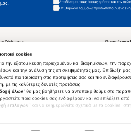
Αποδέχομαι τους όρους χρήσης και την πολι
 μας.
Επιθυμώ να λαμβάνω προσωποποιημένα ενημ
οι Σύνδεσμοι
Εξυπηρέτηση
ά με εμάς
Συχνές ερωτή
μοποιεί cookies
 Εργασίας
Επικοινωνία
ια την εξατομίκευση περιεχομένου και διαφημίσεων, την παρο
ς για τις "Λίστες Επιθυμητών" και τη Βιβλιοθήκη
B2B
έσων και την ανάλυση της επισκεψιμότητάς μας. Επιδίωξη μας 
υνατό πιο ταιριαστή στις προτιμήσεις σας και πιο ενδιαφέρουσα
ες Χρήσης Αναζήτησης
Δικαίωμα Υπ
η, με τις καλύτερες δυνατές προτάσεις.
Ενιαίας Τιμής Βιβλίων
Klarna
δοχή όλων
’’ θα μας βοηθήσετε να ανταποκριθούμε στα παρα
s
ργαστείτε ποια cookies σας ενδιαφέρουν και να επιλέξετε από
χή επιλογών
΄΄και να ενημερωθείτε σχετικά με τα cookies στ
|