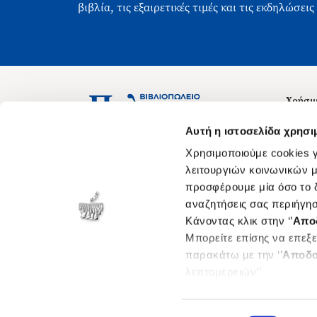
βιβλία, τις εξαιρετικές τιμές και τις εκδηλώσεις
Χρήσιμ
Σχετικ
Ασκληπιού 1-3, Αθήνα 106 79
Αυτή η ιστοσελίδα χρησι
Δευτέρα - Παρασκευή 09:00-21:00
Θέσεις
Χρησιμοποιούμε cookies γ
Σάββατο 09:00-18:00
Οδηγίε
λειτουργιών κοινωνικών μ
προσφέρουμε μία όσο το δ
Οδηγί
αναζητήσεις σας περιήγησ
Νόμος 
Κάνοντας κλικ στην ‘’
Απο
Cookie
Μπορείτε επίσης να επεξε
παρακάτω με την ‘’
Αποδο
λεπτομερειών’’.