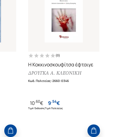
(
0
)
Η Κοκκινοσκουφίτσα έφταιγε
ΔΡΟΥΓΚΑ Α. ΚΛΕΟΝΙΚΗ
Κωδ. Πολιτείας
:
2660-0346
.
60
.
54
10
€
9
€
Τιμή Έκδοσης
Τιμή Πολιτείας