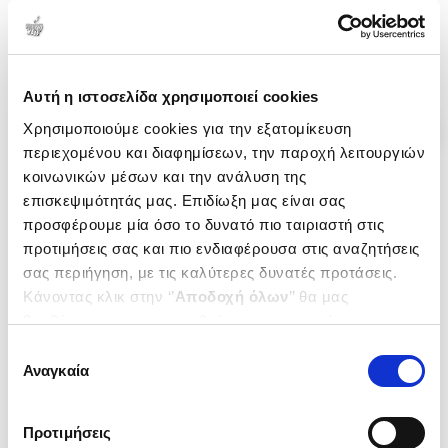
.
16
.
37
3
€
2
€
Τιμή Έκδοσης
Τιμή Πολιτείας
Αυτή η ιστοσελίδα χρησιμοποιεί cookies
Χρησιμοποιούμε cookies για την εξατομίκευση
περιεχομένου και διαφημίσεων, την παροχή λειτουργιών
κοινωνικών μέσων και την ανάλυση της
επισκεψιμότητάς μας. Επιδίωξη μας είναι σας
προσφέρουμε μία όσο το δυνατό πιο ταιριαστή στις
προτιμήσεις σας και πιο ενδιαφέρουσα στις αναζητήσεις
σας περιήγηση, με τις καλύτερες δυνατές προτάσεις.
Κάνοντας κλικ στην ‘’
Αποδοχή όλων
’’ θα μας
βοηθήσετε να ανταποκριθούμε στα παραπάνω.
Μπορείτε επίσης να επεξεργαστείτε ποια cookies σας
Επιλογή
ενδιαφέρουν και να επιλέξετε από τα παρακάτω με την
Αναγκαία
συγκατάθεσης
‘’
Αποδοχή επιλογών
΄΄και να ενημερωθείτε σχετικά με
Εξαντλημένο
Εξαντλημένο
τα cookies στην ‘’Προβολή λεπτομερειών’’.
(
0
)
(
0
)
Προτιμήσεις