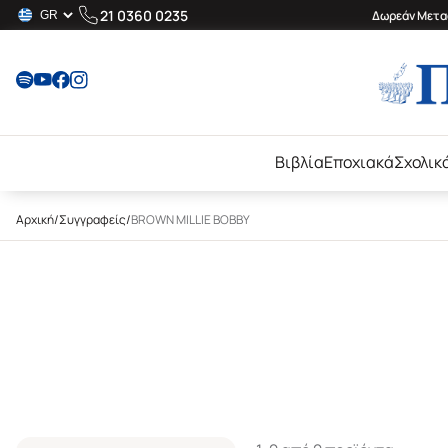
21 0360 0235
Δωρεάν Μεταφ
Βιβλία
Εποχιακά
Σχολικ
Αρχική
/
Συγγραφείς
/
BROWN MILLIE BOBBY