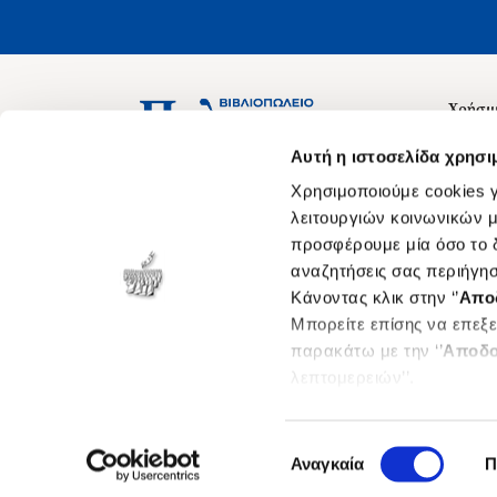
Χρήσιμ
Σχετικ
Ασκληπιού 1-3, Αθήνα 106 79
Αυτή η ιστοσελίδα χρησι
Δευτέρα - Παρασκευή 09:00-21:00
Θέσεις
Χρησιμοποιούμε cookies γ
Σάββατο 09:00-18:00
Οδηγίε
λειτουργιών κοινωνικών μ
προσφέρουμε μία όσο το δ
Οδηγί
αναζητήσεις σας περιήγησ
Νόμος 
Κάνοντας κλικ στην ‘’
Απο
Cookie
Μπορείτε επίσης να επεξε
παρακάτω με την ‘’
Αποδο
λεπτομερειών’’.
Επιλογή
Αναγκαία
Π
συγκατάθεσης
©
2026
politeianet.gr All rights reserved.