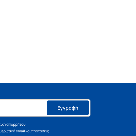
Εγγραφή
τική απορρήτου
ερωτικά email και προτάσεις