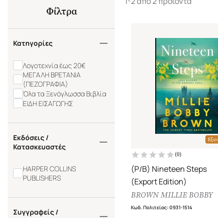
1-2 από 2 προϊόντα
Φίλτρα
Κατηγορίες
Λογοτεχνία έως 20€
ΜΕΓΑΛΗ ΒΡΕΤΑΝΙΑ
(ΠΕΖΟΓΡΑΦΙΑ)
Όλα τα Ξενόγλωσσα Βιβλία
ΕΙΔΗ ΕΙΣΑΓΩΓΗΣ
Εκδόσεις /
Εξα
Κατασκευαστές
(
0
)
(P/B) Nineteen Steps
HARPER COLLINS
PUBLISHERS
(Export Edition)
BROWN MILLIE BOBBY
Κωδ. Πολιτείας
:
0931-1514
Συγγραφείς /