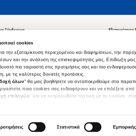
οι Σύνδεσμοι
Εξυπηρέτηση
ά με εμάς
Συχνές ερωτή
μοποιεί cookies
 Εργασίας
Επικοινωνία
ια την εξατομίκευση περιεχομένου και διαφημίσεων, την παρο
ς για τις "Λίστες Επιθυμητών" και τη Βιβλιοθήκη
B2B
έσων και την ανάλυση της επισκεψιμότητάς μας. Επιδίωξη μας 
υνατό πιο ταιριαστή στις προτιμήσεις σας και πιο ενδιαφέρουσα
ες Χρήσης Αναζήτησης
Δικαίωμα Υπ
η, με τις καλύτερες δυνατές προτάσεις.
Ενιαίας Τιμής Βιβλίων
Klarna
δοχή όλων
’’ θα μας βοηθήσετε να ανταποκριθούμε στα παρα
s
ργαστείτε ποια cookies σας ενδιαφέρουν και να επιλέξετε από
χή επιλογών
΄΄και να ενημερωθείτε σχετικά με τα cookies στ
|
ροτιμήσεις
Στατιστικά
Εμπορική
Designed & Developed by
Sleed