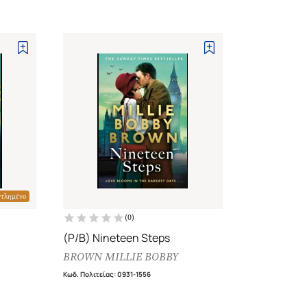
ντλημένο
(
0
)
(P/B) Nineteen Steps
BROWN MILLIE BOBBY
Κωδ. Πολιτείας
:
0931-1556