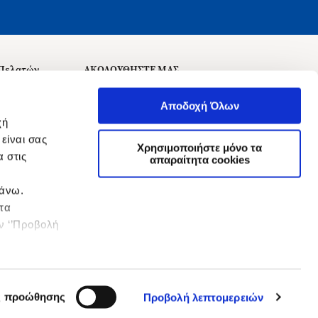
 Πελατών
ΑΚΟΛΟΥΘΗΣΤΕ ΜΑΣ
σεις
Αποδοχή Όλων
χή
είναι σας
Χρησιμοποιήστε μόνο τα
 στις
αναχώρησης
απαραίτητα cookies
πάνω.
 τα
ην ‘’Προβολή
ς προώθησης
Προβολή λεπτομερειών
&
Όροι Χρήσης
Πολιτική Απορρήτου