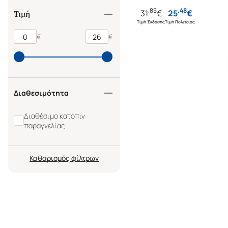
ΚΡΙΣΕΩΝ ΣΤΟ ΣΧΟΛΕΙΟ
.
85
.
48
31
€
25
€
Τιμή
Τιμή Έκδοσης
Τιμή Πολιτείας
€
€
Διαθεσιμότητα
Διαθέσιμο κατόπιν
παραγγελίας
Καθαρισμός