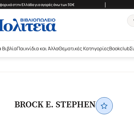
|
ορικά στην Ελλάδα για αγορές άνω των 30€
ά Βιβλία
Παιχνίδια και Άλλα
Θεματικές Κατηγορίες
Bookclub
Σ
BROCK E. STEPHEN