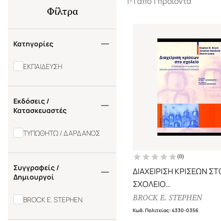
1-1 από 1 προϊόντα
Φίλτρα
Κατηγορίες
ΕΚΠΑΙΔΕΥΣΗ
Εκδόσεις /
Κατασκευαστές
ΤΥΠΩΘΗΤΩ / ΔΑΡΔΑΝΟΣ
(
0
)
Συγγραφείς /
ΔΙΑΧΕΙΡΙΣΗ ΚΡΙΣΕΩΝ ΣΤ
Δημιουργοί
ΣΧΟΛΕΙΟ
ΕΓΧΕΙΡΙΔΙΟ ΓΙΑ ΤΗ ΔΗΜΙ
BROCK E. STEPHEN
BROCK E. STEPHEN
ΟΜΑΔΩΝ ΔΙΑΧΕΙΡΙΣΗΣ
Κωδ. Πολιτείας
:
4330-0356