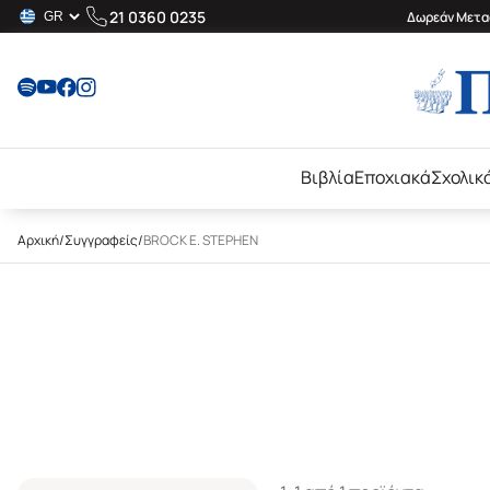
21 0360 0235
Δωρεάν Μεταφ
Βιβλία
Εποχιακά
Σχολικ
Αρχική
/
Συγγραφείς
/
BROCK E. STEPHEN