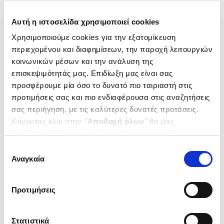
Δημοτικότητα
Αυτή η ιστοσελίδα χρησιμοποιεί cookies
Χρησιμοποιούμε cookies για την εξατομίκευση
περιεχομένου και διαφημίσεων, την παροχή λειτουργιών
κοινωνικών μέσων και την ανάλυση της
επισκεψιμότητάς μας. Επιδίωξη μας είναι σας
προσφέρουμε μία όσο το δυνατό πιο ταιριαστή στις
προτιμήσεις σας και πιο ενδιαφέρουσα στις αναζητήσεις
σας περιήγηση, με τις καλύτερες δυνατές προτάσεις.
Κάνοντας κλικ στην ‘’
Αποδοχή όλων
’’ θα μας
βοηθήσετε να ανταποκριθούμε στα παραπάνω.
Μπορείτε επίσης να επεξεργαστείτε ποια cookies σας
Επιλογή
ενδιαφέρουν και να επιλέξετε από τα παρακάτω με την
Αναγκαία
συγκατάθεσης
(
0
)
(
0
)
‘’
Αποδοχή επιλογών
΄΄και να ενημερωθείτε σχετικά με
(H/B) FROM EPHREM TO
(H/B) STUDIES IN SYRIAC
τα cookies στην ‘’Προβολή λεπτομερειών’’.
ROMANOS - INTERACTIONS
CHRISTIANITY
Προτιμήσεις
BETWEEN SYRIAC GREEK
HISTORY, LITERATURE AND
BROCK SEBASTIAN
BROCK SEBASTIAN
THEOLOGY
Κωδ. Πολιτείας
:
0363-0153
Κωδ. Πολιτείας
:
0363-0072
Στατιστικά