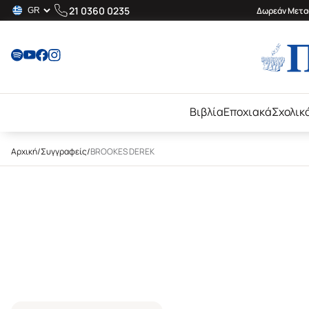
21 0360 0235
Δωρεάν Μεταφ
Βιβλία
Εποχιακά
Σχολικ
Αρχική
/
Συγγραφείς
/
BROOKES DEREK