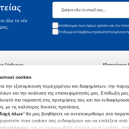
τείας
οι όλα τα νέα
Αποδέχομαι τους όρους χρήσης και την πολι
 μας.
Επιθυμώ να λαμβάνω προσωποποιημένα ενημ
οι Σύνδεσμοι
Εξυπηρέτηση
ά με εμάς
Συχνές ερωτή
μοποιεί cookies
 Εργασίας
Επικοινωνία
ια την εξατομίκευση περιεχομένου και διαφημίσεων, την παρο
ς για τις "Λίστες Επιθυμητών" και τη Βιβλιοθήκη
B2B
έσων και την ανάλυση της επισκεψιμότητάς μας. Επιδίωξη μας 
υνατό πιο ταιριαστή στις προτιμήσεις σας και πιο ενδιαφέρουσα
ες Χρήσης Αναζήτησης
Δικαίωμα Υπ
η, με τις καλύτερες δυνατές προτάσεις.
Ενιαίας Τιμής Βιβλίων
Klarna
δοχή όλων
’’ θα μας βοηθήσετε να ανταποκριθούμε στα παρα
s
ργαστείτε ποια cookies σας ενδιαφέρουν και να επιλέξετε από
χή επιλογών
΄΄και να ενημερωθείτε σχετικά με τα cookies στ