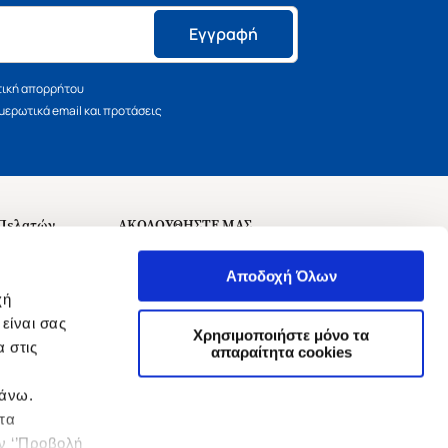
Εγγραφή
τική απορρήτου
ερωτικά email και προτάσεις
 Πελατών
ΑΚΟΛΟΥΘΗΣΤΕ ΜΑΣ
σεις
Αποδοχή Όλων
χή
είναι σας
Χρησιμοποιήστε μόνο τα
 στις
αναχώρησης
απαραίτητα cookies
πάνω.
 τα
ην ‘’Προβολή