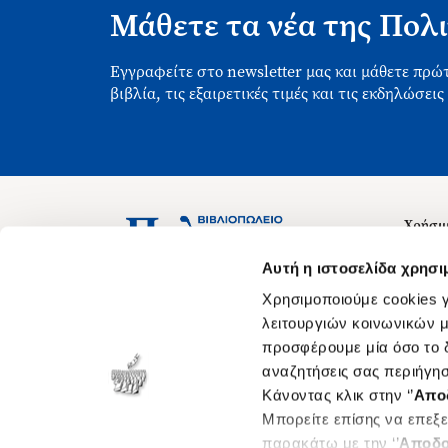
Μάθετε τα νέα της Πολι
Εγγραφείτε στο newsletter μας και μάθετε πρώτ
βιβλία, τις εξαιρετικές τιμές και τις εκδηλώσεις
Χρήσιμ
Σχετικ
Ασκληπιού 1-3, Αθήνα 106 79
Αυτή η ιστοσελίδα χρησι
Δευτέρα - Παρασκευή 09:00-21:00
Θέσεις
Χρησιμοποιούμε cookies γ
Σάββατο 09:00-18:00
Οδηγίε
λειτουργιών κοινωνικών μ
προσφέρουμε μία όσο το δ
Οδηγί
αναζητήσεις σας περιήγησ
Νόμος 
Κάνοντας κλικ στην ‘’
Απο
Cookie
Μπορείτε επίσης να επεξε
παρακάτω με την ‘’
Αποδο