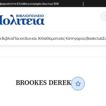
|
ορικά στην Ελλάδα για αγορές άνω των 30€
ά Βιβλία
Παιχνίδια και Άλλα
Θεματικές Κατηγορίες
Bookclub
Σ
BROOKES DEREK