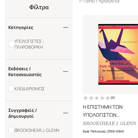
1-1 από 1 προϊόντα
Φίλτρα
Κατηγορίες
ΥΠΟΛΟΓΙΣΤΕΣ -
ΠΛΗΡΟΦΟΡΙΚΗ
Εκδόσεις /
Κατασκευαστές
ΚΛΕΙΔΑΡΙΘΜΟΣ
(
0
)
Η ΕΠΙΣΤΗΜΗ ΤΩΝ
Συγγραφείς /
ΥΠΟΛΟΓΙΣΤΩΝ
Δημιουργοί
ΜΙΑ ΟΛΟΚΛΗΡΩΜΕΝΗ
BROOKSHEAR J. GLENN
BROOKSHEAR J. GLENN
ΠΑΡΟΥΣΙΑΣΗ
Κωδ. Πολιτείας
:
2350-0943