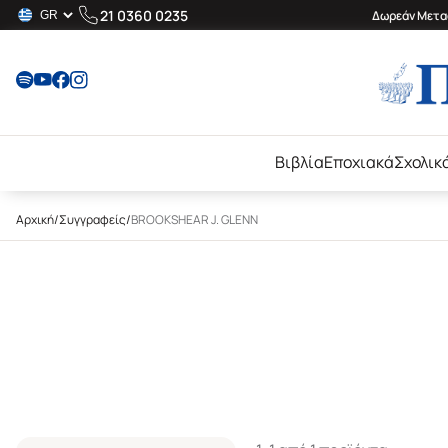
21 0360 0235
Δωρεάν Μεταφ
Βιβλία
Εποχιακά
Σχολικ
Αρχική
/
Συγγραφείς
/
BROOKSHEAR J. GLENN