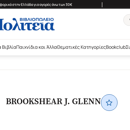
|
ορικά στην Ελλάδα για αγορές άνω των 30€
ά Βιβλία
Παιχνίδια και Άλλα
Θεματικές Κατηγορίες
Bookclub
Σ
BROOKSHEAR J. GLENN