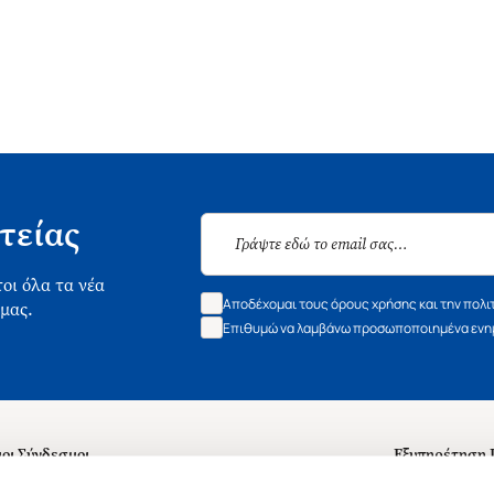
τείας
οι όλα τα νέα
Αποδέχομαι τους όρους χρήσης και την πολι
 μας.
Επιθυμώ να λαμβάνω προσωποποιημένα ενημ
οι Σύνδεσμοι
Εξυπηρέτηση
ά με εμάς
Συχνές ερωτή