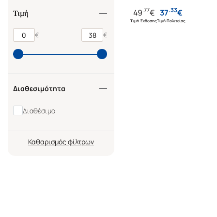
.
77
.
33
49
€
37
€
Τιμή
Τιμή Έκδοσης
Τιμή Πολιτείας
€
€
Διαθεσιμότητα
Διαθέσιμο
Καθαρισμός