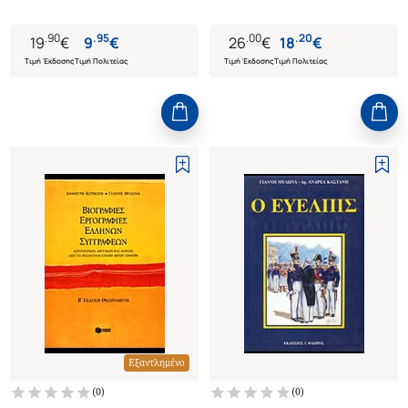
ΤΟΥ 1912-13
.
90
.
95
.
00
.
20
19
€
9
€
26
€
18
€
Τιμή Έκδοσης
Τιμή Πολιτείας
Τιμή Έκδοσης
Τιμή Πολιτείας
Εξαντλημένο
(
0
)
(
0
)