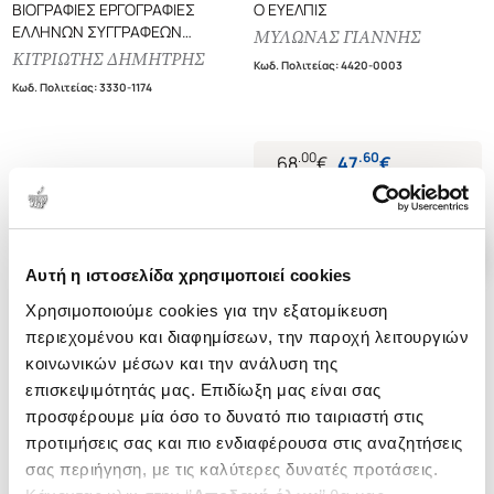
ΒΙΟΓΡΑΦΙΕΣ ΕΡΓΟΓΡΑΦΙΕΣ
Ο ΕΥΕΛΠΙΣ
ΕΛΛΗΝΩΝ ΣΥΓΓΡΑΦΕΩΝ
ΜΥΛΩΝΑΣ ΓΙΑΝΝΗΣ
ΛΟΓΟΤΕΧΝΩΝ, ΚΡΙΤΙΚΩΝ ΚΑΙ
ΚΙΤΡΙΩΤΗΣ ΔΗΜΗΤΡΗΣ
Κωδ. Πολιτείας
:
4420-0003
ΛΟΓΙΩΝ ΑΠΟ ΤΗ ΒΥΖΑΝΤΙΝΗ
Κωδ. Πολιτείας
:
3330-1174
ΕΠΟΧΗ ΜΕΧΡΙ ΣΗΜΕΡΑ
.
00
.
60
68
€
47
€
Τιμή Έκδοσης
Τιμή Πολιτείας
Αυτή η ιστοσελίδα χρησιμοποιεί cookies
Χρησιμοποιούμε cookies για την εξατομίκευση
περιεχομένου και διαφημίσεων, την παροχή λειτουργιών
κοινωνικών μέσων και την ανάλυση της
επισκεψιμότητάς μας. Επιδίωξη μας είναι σας
προσφέρουμε μία όσο το δυνατό πιο ταιριαστή στις
προτιμήσεις σας και πιο ενδιαφέρουσα στις αναζητήσεις
σας περιήγηση, με τις καλύτερες δυνατές προτάσεις.