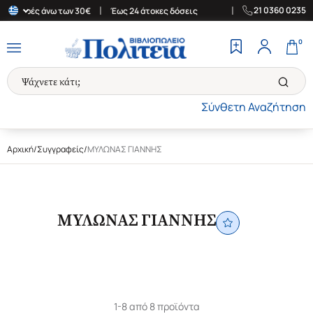
|
|
21 0360 0235
α αγορές άνω των 30€
Έως 24 άτοκες δόσεις
Δωρεάν Μεταφορικά
0
Σύνθετη Αναζήτηση
Αρχική
/
Συγγραφείς
/
ΜΥΛΩΝΑΣ ΓΙΑΝΝΗΣ
ΜΥΛΩΝΑΣ ΓΙΑΝΝΗΣ
1-8 από 8 προϊόντα