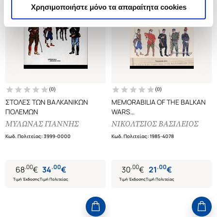
Χρησιμοποιήστε μόνο τα απαραίτητα cookies
(
0
)
(
0
)
ΣΤΟΛΕΣ ΤΩΝ ΒΑΛΚΑΝΙΚΩΝ
MEMORABILIA OF THE BALKAN
ΠΟΛΕΜΩΝ
WARS
UNIFORMS, MEDALS AND
ΜΥΛΩΝΑΣ ΓΙΑΝΝΗΣ
ΝΙΚΟΛΤΣΙΟΣ ΒΑΣΙΛΕΙΟΣ
HEIRLOOMS FROM THE
Κωδ. Πολιτείας
:
3999-0000
Κωδ. Πολιτείας
:
1985-4078
BELLIGERENT ARMIES OF 1912-
1913
.
00
.
00
.
00
.
00
68
€
34
€
30
€
21
€
Τιμή Έκδοσης
Τιμή Πολιτείας
Τιμή Έκδοσης
Τιμή Πολιτείας