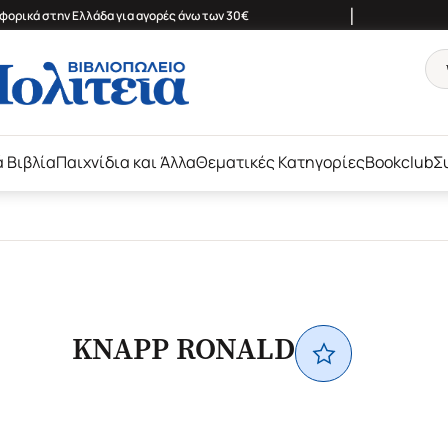
|
ορικά στην Ελλάδα για αγορές άνω των 30€
ά Βιβλία
Παιχνίδια και Άλλα
Θεματικές Κατηγορίες
Bookclub
Σ
KNAPP RONALD