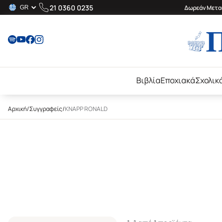
21 0360 0235
Δωρεάν Μεταφ
Βιβλία
Εποχιακά
Σχολικ
Αρχική
/
Συγγραφείς
/
KNAPP RONALD