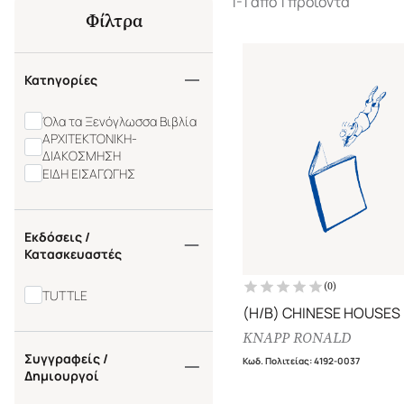
1-1 από 1 προϊόντα
Φίλτρα
Κατηγορίες
Όλα τα Ξενόγλωσσα Βιβλία
ΑΡΧΙΤΕΚΤΟΝΙΚΗ-
ΔΙΑΚΟΣΜΗΣΗ
ΕΙΔΗ ΕΙΣΑΓΩΓΗΣ
Εκδόσεις /
Κατασκευαστές
(
0
)
TUTTLE
(H/B) CHINESE HOUSES
KNAPP RONALD
Συγγραφείς /
Κωδ. Πολιτείας
:
4192-0037
Δημιουργοί