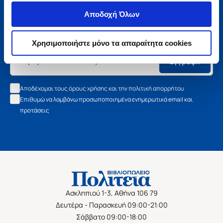
Μάθετε τα νέα της Πολιτείας
Αποδοχή Όλων
Εγγραφείτε στο newsletter μας και μάθετε πρώτοι όλα τα
νέα βιβλία, τις εξαιρετικές τιμές και τις εκδηλώσεις μας.
Χρησιμοποιήστε μόνο τα απαραίτητα cookies
Εγγραφή
Αποδέχομαι τους όρους χρήσης και την πολιτική απορρήτου
Επιθυμώ να λαμβάνω προσωποποιημένα ενημερωτικά email και
προτάσεις
Ασκληπιού 1-3, Αθήνα 106 79
Δευτέρα - Παρασκευή 09:00-21:00
Σάββατο 09:00-18:00