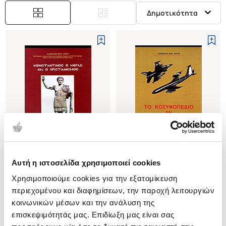
Δημοτικότητα
Εξαντλημένο
Αυτή η ιστοσελίδα χρησιμοποιεί cookies
(
0
)
(
0
)
Χρησιμοποιούμε cookies για την εξατομίκευση
ΚΩΝΣΤΑΝΤΙΝΟΣ Ο ΜΕΓΑΣ ΚΑΙ Ο
ΤΟ ΚΟΣΥΦΟΠΕΔΙΟ ΚΑΙ Η
ΧΡΙΣΤΙΑΝΙΣΜΟΣ
ΛΑΣΠΩΜΕΝΗ ΔΥΣΗ
περιεχομένου και διαφημίσεων, την παροχή λειτουργιών
ΝΕΤΤΑΣ ΑΛΚΙΒΙΑΔΗΣ
ΝΕΤΤΑΣ ΑΛΚΙΒΙΑΔΗΣ
κοινωνικών μέσων και την ανάλυση της
επισκεψιμότητάς μας. Επιδίωξη μας είναι σας
Κωδ. Πολιτείας
:
1925-0046
Κωδ. Πολιτείας
:
1925-0054