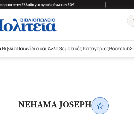
|
ορικά στην Ελλάδα για αγορές άνω των 30€
ά Βιβλία
Παιχνίδια και Άλλα
Θεματικές Κατηγορίες
Bookclub
Σ
NEHAMA JOSEPH