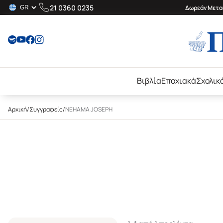
21 0360 0235
Δωρεάν Μεταφ
Βιβλία
Εποχιακά
Σχολικ
Αρχική
/
Συγγραφείς
/
NEHAMA JOSEPH