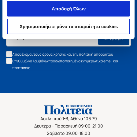
Μάθετε τα νέα της Πολιτείας
Αποδοχή Όλων
Εγγραφείτε στο newsletter μας και μάθετε πρώτοι όλα τα
νέα βιβλία, τις εξαιρετικές τιμές και τις εκδηλώσεις μας.
Χρησιμοποιήστε μόνο τα απαραίτητα cookies
Εγγραφή
Αποδέχομαι τους όρους χρήσης και την πολιτική απορρήτου
Επιθυμώ να λαμβάνω προσωποποιημένα ενημερωτικά email και
προτάσεις
Ασκληπιού 1-3, Αθήνα 106 79
Δευτέρα - Παρασκευή 09:00-21:00
Σάββατο 09:00-18:00