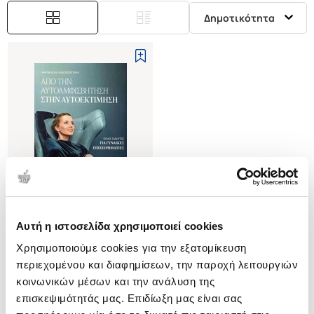
Δημοτικότητα
Αυτή η ιστοσελίδα χρησιμοποιεί cookies
(
0
)
Χρησιμοποιούμε cookies για την εξατομίκευση
Από την αυτοαμφισβήτηση στην
αυτοεκτίμηση
περιεχομένου και διαφημίσεων, την παροχή λειτουργιών
ΝΙΚΟΛΟΒΓΕΝΗ
κοινωνικών μέσων και την ανάλυση της
ΜΑΡΙΑΛΕΝΑ
επισκεψιμότητάς μας. Επιδίωξη μας είναι σας
Κωδ. Πολιτείας
:
7553-0017