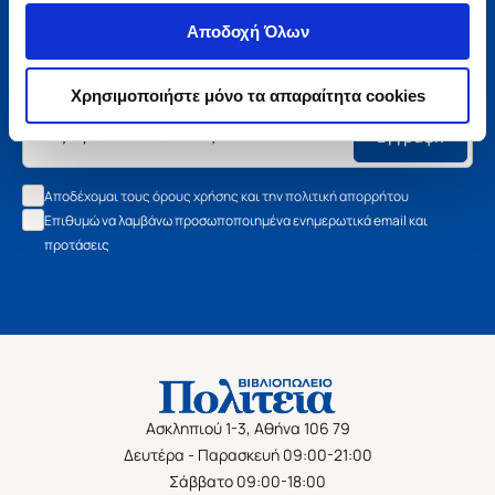
Μάθετε τα νέα της Πολιτείας
Αποδοχή Όλων
Εγγραφείτε στο newsletter μας και μάθετε πρώτοι όλα τα
νέα βιβλία, τις εξαιρετικές τιμές και τις εκδηλώσεις μας.
Χρησιμοποιήστε μόνο τα απαραίτητα cookies
Εγγραφή
Αποδέχομαι τους όρους χρήσης και την πολιτική απορρήτου
Επιθυμώ να λαμβάνω προσωποποιημένα ενημερωτικά email και
προτάσεις
Ασκληπιού 1-3, Αθήνα 106 79
Δευτέρα - Παρασκευή 09:00-21:00
Σάββατο 09:00-18:00