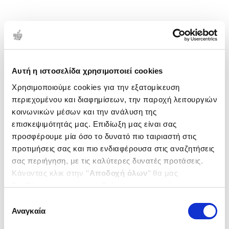
1-2 από 2 προϊόντα
Δημοτικότητα
Αυτή η ιστοσελίδα χρησιμοποιεί cookies
Χρησιμοποιούμε cookies για την εξατομίκευση
περιεχομένου και διαφημίσεων, την παροχή λειτουργιών
κοινωνικών μέσων και την ανάλυση της
επισκεψιμότητάς μας. Επιδίωξη μας είναι σας
προσφέρουμε μία όσο το δυνατό πιο ταιριαστή στις
προτιμήσεις σας και πιο ενδιαφέρουσα στις αναζητήσεις
σας περιήγηση, με τις καλύτερες δυνατές προτάσεις.
Κάνοντας κλικ στην ‘’
Αποδοχή όλων
’’ θα μας
βοηθήσετε να ανταποκριθούμε στα παραπάνω.
Μπορείτε επίσης να επεξεργαστείτε ποια cookies σας
Επιλογή
ενδιαφέρουν και να επιλέξετε από τα παρακάτω με την
(
0
)
(
0
)
Αναγκαία
συγκατάθεσης
‘’
Αποδοχή επιλογών
΄΄και να ενημερωθείτε σχετικά με
Αριστομένης, το σκυλί που
Στη σκιά της Σπάρτας