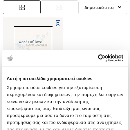
Δημοτικότητα
Αυτή η ιστοσελίδα χρησιμοποιεί cookies
Εξαντλημένο
Χρησιμοποιούμε cookies για την εξατομίκευση
περιεχομένου και διαφημίσεων, την παροχή λειτουργιών
(
0
)
κοινωνικών μέσων και την ανάλυση της
(H/B) WORDS OF LOVE
επισκεψιμότητάς μας. Επιδίωξη μας είναι σας
PASSIONATE WOMEN FROM
HELOISE TO SYLVIA PLATH
προσφέρουμε μία όσο το δυνατό πιο ταιριαστή στις
NORRIS PAMELA
προτιμήσεις σας και πιο ενδιαφέρουσα στις αναζητήσεις
Κωδ. Πολιτείας
:
0931-0293
σας περιήγηση, με τις καλύτερες δυνατές προτάσεις.