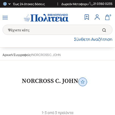
|
|
21 0360 0235
0€
Έως 24 άτοκες δόσεις
Δωρεάν Μεταφορικά στην Ελλάδα για α
0
Σύνθετη Αναζήτηση
Αρχική
/
Συγγραφείς
/
NORCROSS C. JOHN
NORCROSS C. JOHN
1-3 από 3 προϊόντα