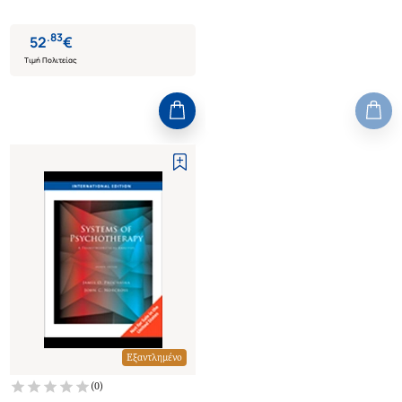
.
83
52
€
Τιμή Πολιτείας
Εξαντλημένο
(
0
)