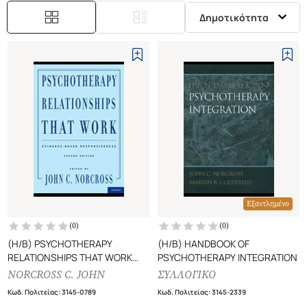
Δημοτικότητα
Εξαντλημένο
(
0
)
(
0
)
(H/B) PSYCHOTHERAPY
(H/B) HANDBOOK OF
RELATIONSHIPS THAT WORK
PSYCHOTHERAPY INTEGRATION
EVIDENCE-BASED
NORCROSS C. JOHN
ΣΥΛΛΟΓΙΚΟ
RESPONSIVENESS
Κωδ. Πολιτείας
:
3145-0789
Κωδ. Πολιτείας
:
3145-2339