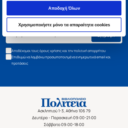
Μάθετε τα νέα της Πολιτείας
Αποδοχή Όλων
Εγγραφείτε στο newsletter μας και μάθετε πρώτοι όλα τα
νέα βιβλία, τις εξαιρετικές τιμές και τις εκδηλώσεις μας.
Χρησιμοποιήστε μόνο τα απαραίτητα cookies
Εγγραφή
Αποδέχομαι τους όρους χρήσης και την πολιτική απορρήτου
Επιθυμώ να λαμβάνω προσωποποιημένα ενημερωτικά email και
προτάσεις
Ασκληπιού 1-3, Αθήνα 106 79
Δευτέρα - Παρασκευή 09:00-21:00
Σάββατο 09:00-18:00