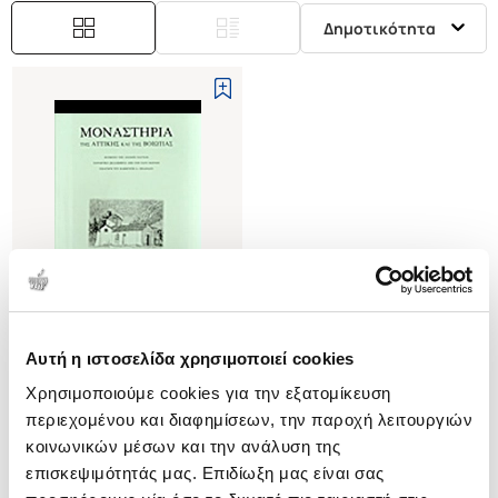
Δημοτικότητα
Αυτή η ιστοσελίδα χρησιμοποιεί cookies
(
0
)
Χρησιμοποιούμε cookies για την εξατομίκευση
ΜΟΝΑΣΤΗΡΙΑ ΤΗΣ ΑΤΤΙΚΗΣ ΚΑΙ
ΤΗΣ ΒΟΙΩΤΙΑΣ
περιεχομένου και διαφημίσεων, την παροχή λειτουργιών
ΧΑΡΑΚΤΙΚΑ ΣΚΑΛΙΣΜΕΝΑ ΑΠΟ
NOTTON ANDREE
κοινωνικών μέσων και την ανάλυση της
ΤΟΝ TAVY NOTTON
επισκεψιμότητάς μας. Επιδίωξη μας είναι σας
Κωδ. Πολιτείας
:
1290-0046