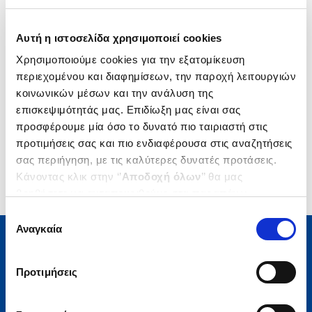
Δημοτικότητα
Αυτή η ιστοσελίδα χρησιμοποιεί cookies
Χρησιμοποιούμε cookies για την εξατομίκευση
περιεχομένου και διαφημίσεων, την παροχή λειτουργιών
κοινωνικών μέσων και την ανάλυση της
επισκεψιμότητάς μας. Επιδίωξη μας είναι σας
προσφέρουμε μία όσο το δυνατό πιο ταιριαστή στις
προτιμήσεις σας και πιο ενδιαφέρουσα στις αναζητήσεις
σας περιήγηση, με τις καλύτερες δυνατές προτάσεις.
Κάνοντας κλικ στην ‘’
Αποδοχή όλων
’’ θα μας
βοηθήσετε να ανταποκριθούμε στα παραπάνω.
Μπορείτε επίσης να επεξεργαστείτε ποια cookies σας
Επιλογή
ενδιαφέρουν και να επιλέξετε από τα παρακάτω με την
Αναγκαία
συγκατάθεσης
‘’
Αποδοχή επιλογών
΄΄και να ενημερωθείτε σχετικά με
τα cookies στην ‘’Προβολή λεπτομερειών’’.
Μάθετε τα νέα της Πολιτείας
Προτιμήσεις
Εγγραφείτε στο newsletter μας και μάθετε πρώτοι όλα τα
νέα βιβλία, τις εξαιρετικές τιμές και τις εκδηλώσεις μας.