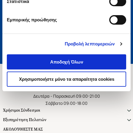
Στατιστικά
Εγγραφή
Εμπορικής προώθησης
Αποδέχομαι τους όρους χρήσης και την πολιτική απορρήτου
Επιθυμώ να λαμβάνω προσωποποιημένα ενημερωτικά email και
προτάσεις
Προβολή λεπτομερειών
Αποδοχή Όλων
Χρησιμοποιήστε μόνο τα απαραίτητα cookies
Ασκληπιού 1-3, Αθήνα 106 79
Δευτέρα - Παρασκευή 09:00-21:00
Σάββατο 09:00-18:00
Χρήσιμοι Σύνδεσμοι
Εξυπηρέτηση Πελατών
ΑΚΟΛΟΥΘΗΣΤΕ ΜΑΣ