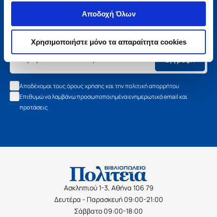
Μάθετε τα νέα της Πολιτείας
Αποδοχή Όλων
Εγγραφείτε στο newsletter μας και μάθετε πρώτοι όλα τα
νέα βιβλία, τις εξαιρετικές τιμές και τις εκδηλώσεις μας.
Χρησιμοποιήστε μόνο τα απαραίτητα cookies
Εγγραφή
Αποδέχομαι τους όρους χρήσης και την πολιτική απορρήτου
Επιθυμώ να λαμβάνω προσωποποιημένα ενημερωτικά email και
προτάσεις
Ασκληπιού 1-3, Αθήνα 106 79
Δευτέρα - Παρασκευή 09:00-21:00
Σάββατο 09:00-18:00