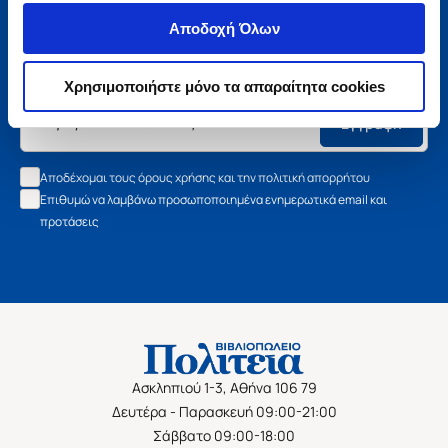
Μάθετε τα νέα της Πολιτείας
Αποδοχή Όλων
Εγγραφείτε στο newsletter μας και μάθετε πρώτοι όλα τα
νέα βιβλία, τις εξαιρετικές τιμές και τις εκδηλώσεις μας.
Χρησιμοποιήστε μόνο τα απαραίτητα cookies
Εγγραφή
Αποδέχομαι τους όρους χρήσης και την πολιτική απορρήτου
Επιθυμώ να λαμβάνω προσωποποιημένα ενημερωτικά email και
προτάσεις
Ασκληπιού 1-3, Αθήνα 106 79
Δευτέρα - Παρασκευή 09:00-21:00
Σάββατο 09:00-18:00