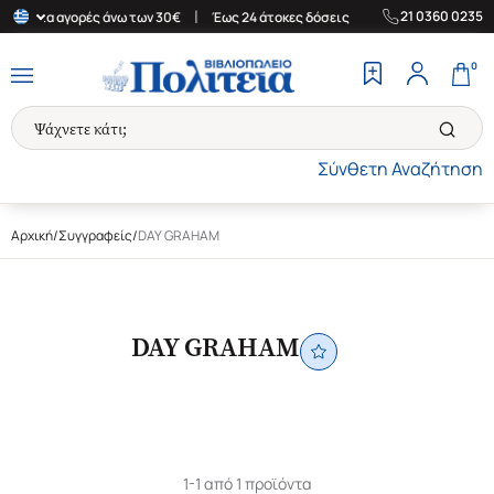
|
|
21 0360 0235
άδα για αγορές άνω των 30€
Έως 24 άτοκες δόσεις
Δωρεάν Μετα
0
Σύνθετη Αναζήτηση
Αρχική
/
Συγγραφείς
/
DAY GRAHAM
DAY GRAHAM
1-1 από 1 προϊόντα