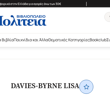
|
ορικά στην Ελλάδα για αγορές άνω των 30€
ά Βιβλία
Παιχνίδια και Άλλα
Θεματικές Κατηγορίες
Bookclub
Σ
DAVIES-BYRNE LISA