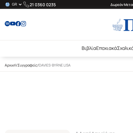
21 0360 0235
Δωρεάν Μεταφ
Βιβλία
Εποχιακά
Σχολικ
Αρχική
/
Συγγραφείς
/
DAVIES-BYRNE LISA