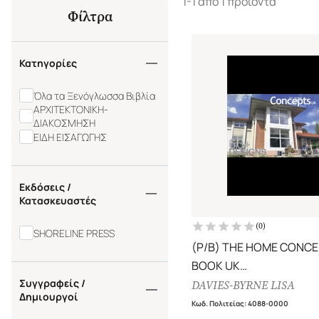
1-1 από 1 προϊόντα
Φίλτρα
Κατηγορίες
Όλα τα Ξενόγλωσσα Βιβλία
ΑΡΧΙΤΕΚΤΟΝΙΚΗ-
ΔΙΑΚΟΣΜΗΣΗ
ΕΙΔΗ ΕΙΣΑΓΩΓΗΣ
Εκδόσεις /
Κατασκευαστές
(
0
)
SHORELINE PRESS
(P/B) THE HOME CONC
BOOK UK
Συγγραφείς /
INSPIRING DESIGNS FOR
DAVIES-BYRNE LISA
Δημιουργοί
CONTEMPORARY HOUS
Κωδ. Πολιτείας
:
4088-0000