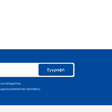
Εγγραφή
τική απορρήτου
ερωτικά email και προτάσεις