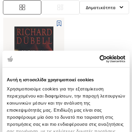
Δημοτικότητα
Αυτή η ιστοσελίδα χρησιμοποιεί cookies
Εξαντλημένο
Χρησιμοποιούμε cookies για την εξατομίκευση
περιεχομένου και διαφημίσεων, την παροχή λειτουργιών
(
1
)
κοινωνικών μέσων και την ανάλυση της
Η ΒΙΒΛΟΣ ΤΟΥ ΔΙΑΒΟΛΟΥ
επισκεψιμότητάς μας. Επιδίωξη μας είναι σας
CODEX GIGAS
προσφέρουμε μία όσο το δυνατό πιο ταιριαστή στις
DUBELL RICHARD
προτιμήσεις σας και πιο ενδιαφέρουσα στις αναζητήσεις
Κωδ. Πολιτείας
:
2540-3086
σας περιήγηση, με τις καλύτερες δυνατές προτάσεις.