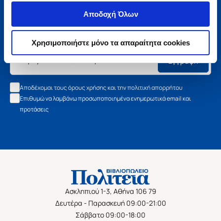
Μάθετε τα νέα της Πολιτείας
Αποδοχή Όλων
Εγγραφείτε στο newsletter μας και μάθετε πρώτοι όλα τα
νέα βιβλία, τις εξαιρετικές τιμές και τις εκδηλώσεις μας.
Χρησιμοποιήστε μόνο τα απαραίτητα cookies
Εγγραφή
Αποδέχομαι τους όρους χρήσης και την πολιτική απορρήτου
Επιθυμώ να λαμβάνω προσωποποιημένα ενημερωτικά email και
προτάσεις
Ασκληπιού 1-3, Αθήνα 106 79
Δευτέρα - Παρασκευή 09:00-21:00
Σάββατο 09:00-18:00