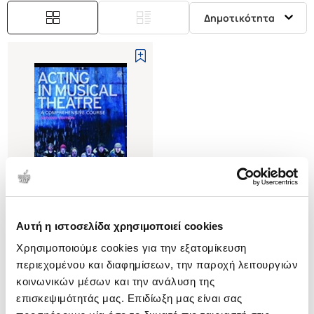
Δημοτικότητα
Αυτή η ιστοσελίδα χρησιμοποιεί cookies
(
0
)
Χρησιμοποιούμε cookies για την εξατομίκευση
(P/B) ACTING IN MUSICAL
THEATRE
περιεχομένου και διαφημίσεων, την παροχή λειτουργιών
A COMPREHENSIVE COURSE
DEER JOE
κοινωνικών μέσων και την ανάλυση της
επισκεψιμότητάς μας. Επιδίωξη μας είναι σας
Κωδ. Πολιτείας
:
3707-1718