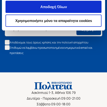
Μάθετε τα νέα της Πολιτείας
Αποδοχή Όλων
Εγγραφείτε στο newsletter μας και μάθετε πρώτοι όλα τα
νέα βιβλία, τις εξαιρετικές τιμές και τις εκδηλώσεις μας.
Χρησιμοποιήστε μόνο τα απαραίτητα cookies
Εγγραφή
Αποδέχομαι τους όρους χρήσης και την πολιτική απορρήτου
Επιθυμώ να λαμβάνω προσωποποιημένα ενημερωτικά email και
προτάσεις
Ασκληπιού 1-3, Αθήνα 106 79
Δευτέρα - Παρασκευή 09:00-21:00
Σάββατο 09:00-18:00