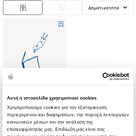
Δημοτικότητα
Αυτή η ιστοσελίδα χρησιμοποιεί cookies
(
0
)
Χρησιμοποιούμε cookies για την εξατομίκευση
(P/B) ATROCITY, PUNISHMENT,
AND INTERNATIONAL LAW
περιεχομένου και διαφημίσεων, την παροχή λειτουργιών
DRUMBL A. MARK
κοινωνικών μέσων και την ανάλυση της
επισκεψιμότητάς μας. Επιδίωξη μας είναι σας
Κωδ. Πολιτείας
:
3933-1171