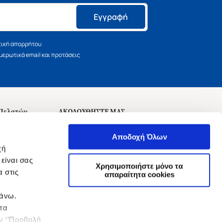
Εγγραφή
τική απορρήτου
ερωτικά email και προτάσεις
 Πελατών
ΑΚΟΛΟΥΘΗΣΤΕ ΜΑΣ
σεις
Αποδοχή Όλων
χή
είναι σας
Χρησιμοποιήστε μόνο τα
 στις
αναχώρησης
απαραίτητα cookies
πάνω.
 τα
ην ‘’Προβολή