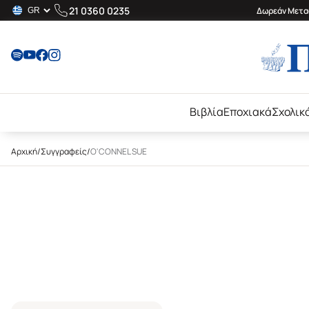
21 0360 0235
Δωρεάν Μεταφ
Βιβλία
Εποχιακά
Σχολικ
Αρχική
/
Συγγραφείς
/
O'CONNEL SUE