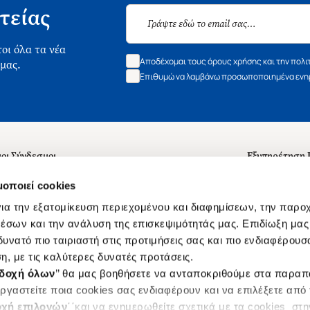
τείας
οι όλα τα νέα
Αποδέχομαι τους όρους χρήσης και την πολι
 μας.
Επιθυμώ να λαμβάνω προσωποποιημένα ενημ
οι Σύνδεσμοι
Εξυπηρέτηση
ά με εμάς
Συχνές ερωτή
μοποιεί cookies
 Εργασίας
Επικοινωνία
ια την εξατομίκευση περιεχομένου και διαφημίσεων, την παρο
ς για τις "Λίστες Επιθυμητών" και τη Βιβλιοθήκη
B2B
έσων και την ανάλυση της επισκεψιμότητάς μας. Επιδίωξη μας 
υνατό πιο ταιριαστή στις προτιμήσεις σας και πιο ενδιαφέρουσα
ες Χρήσης Αναζήτησης
Δικαίωμα Υπ
η, με τις καλύτερες δυνατές προτάσεις.
Ενιαίας Τιμής Βιβλίων
Klarna
δοχή όλων
’’ θα μας βοηθήσετε να ανταποκριθούμε στα παρα
s
ργαστείτε ποια cookies σας ενδιαφέρουν και να επιλέξετε από
χή επιλογών
΄΄και να ενημερωθείτε σχετικά με τα cookies στ