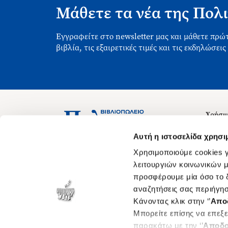
Μάθετε τα νέα της Πολι
Εγγραφείτε στο newsletter μας και μάθετε πρώτ
βιβλία, τις εξαιρετικές τιμές και τις εκδηλώσεις
Χρήσιμ
Σχετικ
Ασκληπιού 1-3, Αθήνα 106 79
Αυτή η ιστοσελίδα χρησι
Δευτέρα - Παρασκευή 09:00-21:00
Θέσεις
Χρησιμοποιούμε cookies γ
Σάββατο 09:00-18:00
Οδηγίε
λειτουργιών κοινωνικών μ
προσφέρουμε μία όσο το δ
Οδηγί
αναζητήσεις σας περιήγησ
Νόμος 
Κάνοντας κλικ στην ‘’
Απο
Cookie
Μπορείτε επίσης να επεξε
παρακάτω με την ‘’
Αποδο