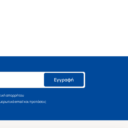
Εγγραφή
τική απορρήτου
ερωτικά email και προτάσεις