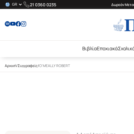
21 0360 0235
Δωρεάν Μεταφ
Βιβλία
Εποχιακά
Σχολικ
Αρχική
/
Συγγραφείς
/
O'MEALLY ROBERT