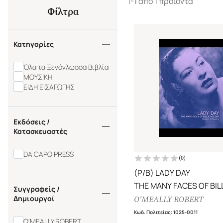
1-1 από 1 προϊόντα
Φίλτρα
Κατηγορίες
Όλα τα Ξενόγλωσσα Βιβλία
ΜΟΥΣΙΚΗ
ΕΙΔΗ ΕΙΣΑΓΩΓΗΣ
Εκδόσεις /
Κατασκευαστές
DA CAPO PRESS
(
0
)
(P/B) LADY DAY
THE MANY FACES OF BIL
Συγγραφείς /
HOLIDAY
Δημιουργοί
O'MEALLY ROBERT
Κωδ. Πολιτείας
:
1025-0011
O'MEALLY ROBERT