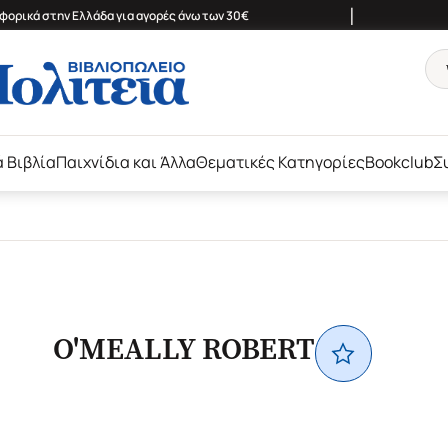
|
ορικά στην Ελλάδα για αγορές άνω των 30€
ά Βιβλία
Παιχνίδια και Άλλα
Θεματικές Κατηγορίες
Bookclub
Σ
O'MEALLY ROBERT