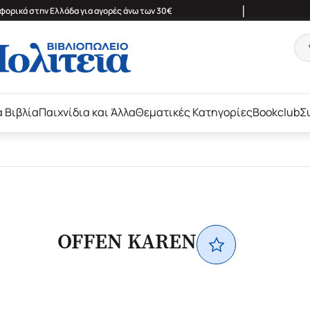
|
ορικά στην Ελλάδα για αγορές άνω των 30€
ά Βιβλία
Παιχνίδια και Άλλα
Θεματικές Κατηγορίες
Bookclub
Σ
OFFEN KAREN