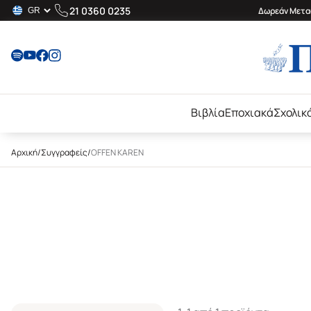
21 0360 0235
Δωρεάν Μεταφ
Βιβλία
Εποχιακά
Σχολικ
Αρχική
/
Συγγραφείς
/
OFFEN KAREN