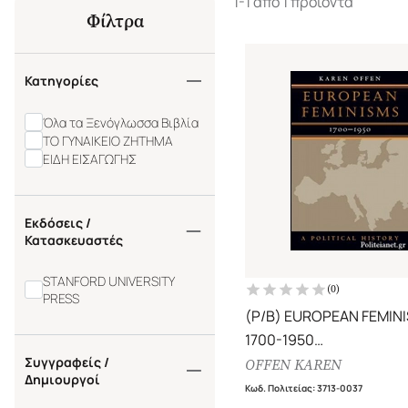
1-1 από 1 προϊόντα
Φίλτρα
Κατηγορίες
Όλα τα Ξενόγλωσσα Βιβλία
ΤΟ ΓΥΝΑΙΚΕΙΟ ΖΗΤΗΜΑ
ΕΙΔΗ ΕΙΣΑΓΩΓΗΣ
Εκδόσεις /
Κατασκευαστές
STANFORD UNIVERSITY
(
0
)
PRESS
(P/B) EUROPEAN FEMIN
1700-1950
Συγγραφείς /
A POLITICAL HISTORY
OFFEN KAREN
Δημιουργοί
Κωδ. Πολιτείας
:
3713-0037