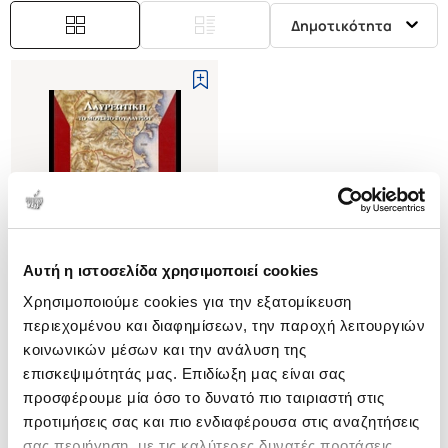
Δημοτικότητα
Αυτή η ιστοσελίδα χρησιμοποιεί cookies
Δεν υπάρχει δυνατότητα παραγγελίας
Χρησιμοποιούμε cookies για την εξατομίκευση
περιεχομένου και διαφημίσεων, την παροχή λειτουργιών
(
0
)
κοινωνικών μέσων και την ανάλυση της
ΛΑΥΡΕΩΤΙΚΗ
επισκεψιμότητάς μας. Επιδίωξη μας είναι σας
ΤΟ ΜΟΥΣΕΙΟ ΤΟΥ ΛΑΥΡΙΟΥ
προσφέρουμε μία όσο το δυνατό πιο ταιριαστή στις
ΟΙΚΟΝΟΜΑΚΟΥ ΜΑΡΙΑ
προτιμήσεις σας και πιο ενδιαφέρουσα στις αναζητήσεις
Κωδ. Πολιτείας
:
4344-0127
σας περιήγηση, με τις καλύτερες δυνατές προτάσεις.