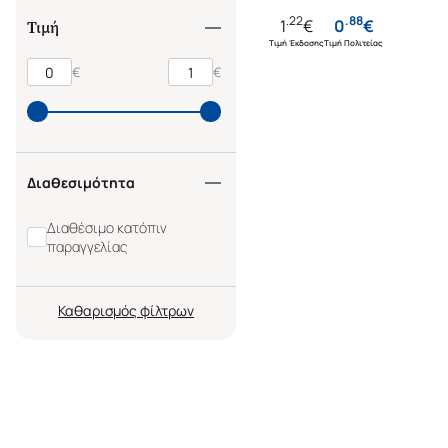
.
22
.
88
1
€
0
€
Τιμή
Τιμή Έκδοσης
Τιμή Πολιτείας
€
€
Διαθεσιμότητα
Διαθέσιμο κατόπιν
παραγγελίας
Καθαρισμός