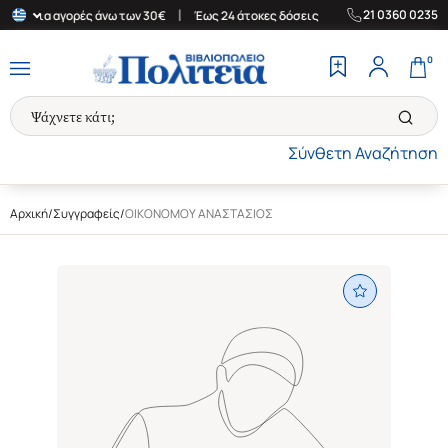
|
|
21 0360 0235
άδα για αγορές άνω των 30€
Έως 24 άτοκες δόσεις
Δωρεάν Μετα
0
Σύνθετη Αναζήτηση
Αρχική
/
Συγγραφείς
/
ΟΙΚΟΝΟΜΟΥ ΑΝΑΣΤΑΣΙΟΣ