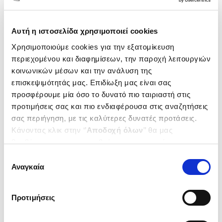
1-1 από 1 προϊόντα
Δημοτικότητα
Αυτή η ιστοσελίδα χρησιμοποιεί cookies
Χρησιμοποιούμε cookies για την εξατομίκευση
περιεχομένου και διαφημίσεων, την παροχή λειτουργιών
κοινωνικών μέσων και την ανάλυση της
επισκεψιμότητάς μας. Επιδίωξη μας είναι σας
προσφέρουμε μία όσο το δυνατό πιο ταιριαστή στις
προτιμήσεις σας και πιο ενδιαφέρουσα στις αναζητήσεις
σας περιήγηση, με τις καλύτερες δυνατές προτάσεις.
Κάνοντας κλικ στην ‘’
Αποδοχή όλων
’’ θα μας
βοηθήσετε να ανταποκριθούμε στα παραπάνω.
Μπορείτε επίσης να επεξεργαστείτε ποια cookies σας
Επιλογή
Εξαντλημένο
ενδιαφέρουν και να επιλέξετε από τα παρακάτω με την
Αναγκαία
συγκατάθεσης
‘’
Αποδοχή επιλογών
΄΄και να ενημερωθείτε σχετικά με
(
0
)
τα cookies στην ‘’Προβολή λεπτομερειών’’.
ΑΠΕΡΚΑΤ
Προτιμήσεις
ΜΥΘΙΣΤΟΡΗΜΑ ΒΑΣΙΣΜΕΝΟ
ΣΤΗ ΖΩΗ ΤΟΥ ΜΙΧΑΛΗ
ΟΙΚΟΝΟΜΟΥ ΑΝΑΣΤΑΣΙΟΣ