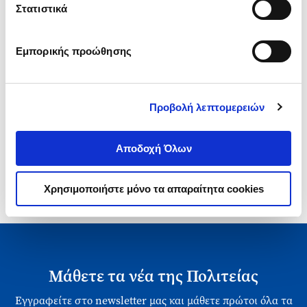
ΑΡΝΑΟΥΤΗ
Κωδ. Πολιτείας
:
7000-0056
Στατιστικά
Εμπορικής προώθησης
Προβολή λεπτομερειών
1-1 από 1 προϊόντα
Αποδοχή Όλων
Χρησιμοποιήστε μόνο τα απαραίτητα cookies
Μάθετε τα νέα της Πολιτείας
Εγγραφείτε στο newsletter μας και μάθετε πρώτοι όλα τα