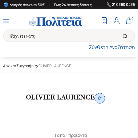
|
|
21 0360 0235
 για αγορές άνω των 30€
Έως 24 άτοκες δόσεις
Δωρεάν Μεταφορ
0
Σύνθετη Αναζήτηση
Αρχική
/
Συγγραφείς
/
OLIVIER LAURENCE
OLIVIER LAURENCE
1-1 από 1 προϊόντα