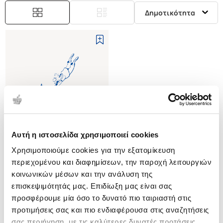
Δημοτικότητα
Αυτή η ιστοσελίδα χρησιμοποιεί cookies
Εξαντλημένο
Χρησιμοποιούμε cookies για την εξατομίκευση
περιεχομένου και διαφημίσεων, την παροχή λειτουργιών
(
0
)
κοινωνικών μέσων και την ανάλυση της
ΕΞΟΜΟΛΟΓΗΣΕΙΣ ΕΝΟΣ
επισκεψιμότητάς μας. Επιδίωξη μας είναι σας
ΗΘΟΠΟΙΟΥ
προσφέρουμε μία όσο το δυνατό πιο ταιριαστή στις
OLIVIER LAURENCE
προτιμήσεις σας και πιο ενδιαφέρουσα στις αναζητήσεις
Κωδ. Πολιτείας
:
2530-0085
σας περιήγηση, με τις καλύτερες δυνατές προτάσεις.