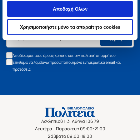
Μάθετε τα νέα της Πολιτείας
Αποδοχή Όλων
Εγγραφείτε στο newsletter μας και μάθετε πρώτοι όλα τα
νέα βιβλία, τις εξαιρετικές τιμές και τις εκδηλώσεις μας.
Χρησιμοποιήστε μόνο τα απαραίτητα cookies
Εγγραφή
Αποδέχομαι τους όρους χρήσης και την πολιτική απορρήτου
Επιθυμώ να λαμβάνω προσωποποιημένα ενημερωτικά email και
προτάσεις
Ασκληπιού 1-3, Αθήνα 106 79
Δευτέρα - Παρασκευή 09:00-21:00
Σάββατο 09:00-18:00