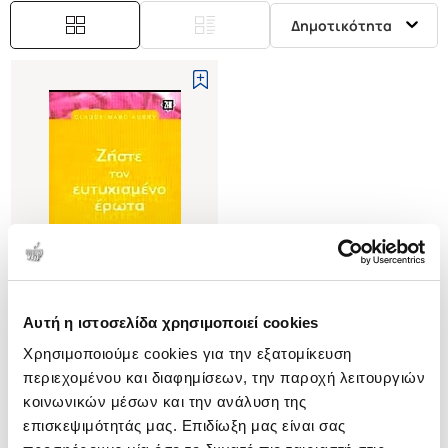
Δημοτικότητα
Αυτή η ιστοσελίδα χρησιμοποιεί cookies
(
0
)
Χρησιμοποιούμε cookies για την εξατομίκευση
ΖΗΣΤΕ ΤΟΝ ΕΥΤΥΧΙΣΜΕΝΟ
ΕΡΩΤΑ
περιεχομένου και διαφημίσεων, την παροχή λειτουργιών
ΑΠΛΕΣ ΚΑΙ ΠΡΑΚΤΙΚΕΣ
AUBRY CLAUDE-MARC
κοινωνικών μέσων και την ανάλυση της
ΣΥΜΒΟΥΛΕΣ ΓΙΑ ΜΙΑ
επισκεψιμότητάς μας. Επιδίωξη μας είναι σας
Κωδ. Πολιτείας
:
2410-0316
ΕΠΙΤΥΧΗΜΕΝΗ ΣΥΝΤΡΟΦΙΚΗ