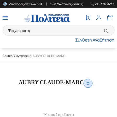
|
|
21 0360 0235
άδα για αγορές άνω των 30€
Έως 24 άτοκες δόσεις
Δωρεάν Μετα
0
Σύνθετη Αναζήτηση
Αρχική
/
Συγγραφείς
/
AUBRY CLAUDE-MARC
AUBRY CLAUDE-MARC
1-1 από 1 προϊόντα