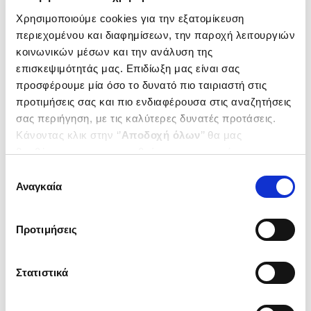
Χρησιμοποιούμε cookies για την εξατομίκευση
περιεχομένου και διαφημίσεων, την παροχή λειτουργιών
κοινωνικών μέσων και την ανάλυση της
επισκεψιμότητάς μας. Επιδίωξη μας είναι σας
προσφέρουμε μία όσο το δυνατό πιο ταιριαστή στις
(
0
)
προτιμήσεις σας και πιο ενδιαφέρουσα στις αναζητήσεις
(P/B) China
The Bubble that Never Pops
σας περιήγηση, με τις καλύτερες δυνατές προτάσεις.
ORLIK THOMAS
Κάνοντας κλικ στην ‘’
Αποδοχή όλων
’’ θα μας
βοηθήσετε να ανταποκριθούμε στα παραπάνω.
Κωδ. Πολιτείας
:
3145-4006
Μπορείτε επίσης να επεξεργαστείτε ποια cookies σας
Επιλογή
ενδιαφέρουν και να επιλέξετε από τα παρακάτω με την
Αναγκαία
συγκατάθεσης
.
74
27
€
‘’
Αποδοχή επιλογών
΄΄και να ενημερωθείτε σχετικά με
Τιμή Πολιτείας
τα cookies στην ‘’Προβολή λεπτομερειών’’.
Προτιμήσεις
Στατιστικά