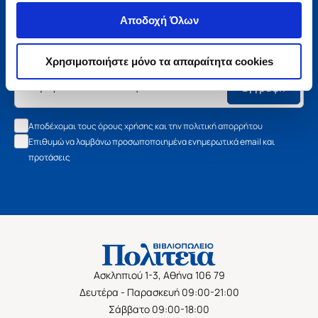
Μάθετε τα νέα της Πολιτείας
Αποδοχή Όλων
Εγγραφείτε στο newsletter μας και μάθετε πρώτοι όλα τα
νέα βιβλία, τις εξαιρετικές τιμές και τις εκδηλώσεις μας.
Χρησιμοποιήστε μόνο τα απαραίτητα cookies
Εγγραφή
Αποδέχομαι τους όρους χρήσης και την πολιτική απορρήτου
Επιθυμώ να λαμβάνω προσωποποιημένα ενημερωτικά email και
προτάσεις
Ασκληπιού 1-3, Αθήνα 106 79
Δευτέρα - Παρασκευή 09:00-21:00
Σάββατο 09:00-18:00