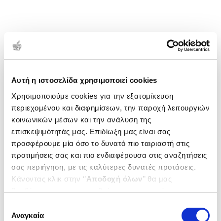
1-2 από 2 προϊόντα
Δημοτικότητα
Αυτή η ιστοσελίδα χρησιμοποιεί cookies
Χρησιμοποιούμε cookies για την εξατομίκευση
περιεχομένου και διαφημίσεων, την παροχή λειτουργιών
κοινωνικών μέσων και την ανάλυση της
επισκεψιμότητάς μας. Επιδίωξη μας είναι σας
προσφέρουμε μία όσο το δυνατό πιο ταιριαστή στις
προτιμήσεις σας και πιο ενδιαφέρουσα στις αναζητήσεις
σας περιήγηση, με τις καλύτερες δυνατές προτάσεις.
Κάνοντας κλικ στην ‘’
Αποδοχή όλων
’’ θα μας
βοηθήσετε να ανταποκριθούμε στα παραπάνω.
Μπορείτε επίσης να επεξεργαστείτε ποια cookies σας
Επιλογή
Εξαντλημένο
ενδιαφέρουν και να επιλέξετε από τα παρακάτω με την
Αναγκαία
συγκατάθεσης