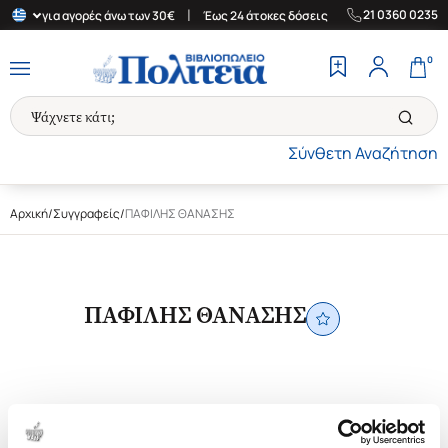
|
|
21 0360 0235
λλάδα για αγορές άνω των 30€
Έως 24 άτοκες δόσεις
Δωρεάν Με
0
Σύνθετη Αναζήτηση
Αρχική
/
Συγγραφείς
/
ΠΑΦΙΛΗΣ ΘΑΝΑΣΗΣ
ΠΑΦΙΛΗΣ ΘΑΝΑΣΗΣ