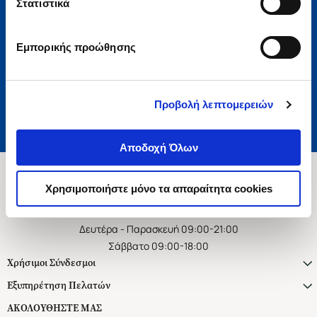
Στατιστικά
Εγγραφή
Εμπορικής προώθησης
Αποδέχομαι τους όρους χρήσης και την πολιτική απορρήτου
Επιθυμώ να λαμβάνω προσωποποιημένα ενημερωτικά email και
προτάσεις
Προβολή λεπτομερειών
Αποδοχή Όλων
Χρησιμοποιήστε μόνο τα απαραίτητα cookies
Ασκληπιού 1-3, Αθήνα 106 79
Δευτέρα - Παρασκευή 09:00-21:00
Σάββατο 09:00-18:00
Χρήσιμοι Σύνδεσμοι
Εξυπηρέτηση Πελατών
ΑΚΟΛΟΥΘΗΣΤΕ ΜΑΣ