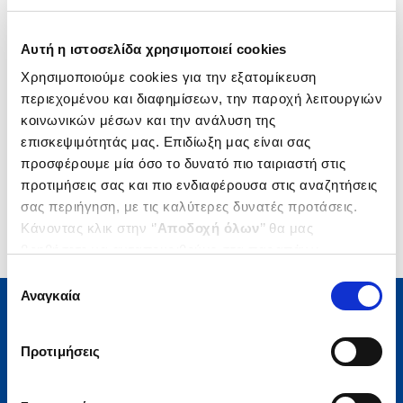
Δημοτικότητα
Αυτή η ιστοσελίδα χρησιμοποιεί cookies
Χρησιμοποιούμε cookies για την εξατομίκευση
περιεχομένου και διαφημίσεων, την παροχή λειτουργιών
κοινωνικών μέσων και την ανάλυση της
επισκεψιμότητάς μας. Επιδίωξη μας είναι σας
προσφέρουμε μία όσο το δυνατό πιο ταιριαστή στις
προτιμήσεις σας και πιο ενδιαφέρουσα στις αναζητήσεις
σας περιήγηση, με τις καλύτερες δυνατές προτάσεις.
Κάνοντας κλικ στην ‘’
Αποδοχή όλων
’’ θα μας
βοηθήσετε να ανταποκριθούμε στα παραπάνω.
Μπορείτε επίσης να επεξεργαστείτε ποια cookies σας
Επιλογή
ενδιαφέρουν και να επιλέξετε από τα παρακάτω με την
Αναγκαία
συγκατάθεσης
‘’
Αποδοχή επιλογών
΄΄και να ενημερωθείτε σχετικά με
τα cookies στην ‘’Προβολή λεπτομερειών’’.
Μάθετε τα νέα της Πολιτείας
Προτιμήσεις
Εγγραφείτε στο newsletter μας και μάθετε πρώτοι όλα τα
νέα βιβλία, τις εξαιρετικές τιμές και τις εκδηλώσεις μας.