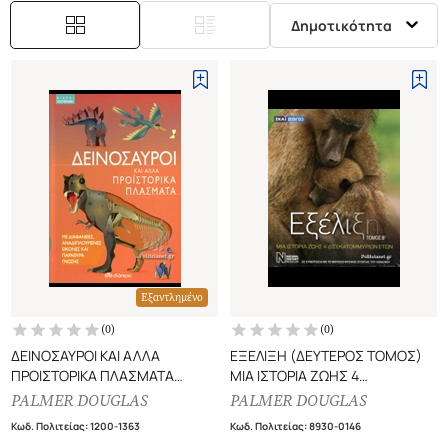
Δημοτικότητα
Εξαντλημένο
(
0
)
(
0
)
ΔΕΙΝΟΣΑΥΡΟΙ ΚΑΙ ΑΛΛΑ
ΕΞΕΛΙΞΗ (ΔΕΥΤΕΡΟΣ ΤΟΜΟΣ)
ΠΡΟΙΣΤΟΡΙΚΑ ΠΛΑΣΜΑΤΑ
ΜΙΑ ΙΣΤΟΡΙΑ ΖΩΗΣ 4
ΜΙΚΡΟΙ ΕΠΙΣΤΗΜΟΝΕΣ - ΜΕ
ΔΙΣΕΚΑΤΟΜΜΥΡΙΩΝ ΕΤΩΝ
PALMER DOUGLAS
PALMER DOUGLAS
ΔΙΑΦΑΝΕΙΕΣ,
Κωδ. Πολιτείας
:
1200-1363
Κωδ. Πολιτείας
:
8930-0146
ΑΝΑΔΙΠΛΟΥΜΕΝΕΣ ΕΙΚΟΝΕΣ ΚΑΙ