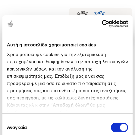
ΠΑΡΑΘΥΡΑ ΓΝΩΣΗΣ
.
90
.
47
9
€
3
€
Τιμή Έκδοσης
Τιμή Πολιτείας
Αυτή η ιστοσελίδα χρησιμοποιεί cookies
Χρησιμοποιούμε cookies για την εξατομίκευση
περιεχομένου και διαφημίσεων, την παροχή λειτουργιών
κοινωνικών μέσων και την ανάλυση της
επισκεψιμότητάς μας. Επιδίωξη μας είναι σας
προσφέρουμε μία όσο το δυνατό πιο ταιριαστή στις
προτιμήσεις σας και πιο ενδιαφέρουσα στις αναζητήσεις
σας περιήγηση, με τις καλύτερες δυνατές προτάσεις.
Κάνοντας κλικ στην ‘’
Αποδοχή όλων
’’ θα μας
βοηθήσετε να ανταποκριθούμε στα παραπάνω.
Μπορείτε επίσης να επεξεργαστείτε ποια cookies σας
Εξαντλημένο
Επιλογή
ενδιαφέρουν και να επιλέξετε από τα παρακάτω με την
Αναγκαία
συγκατάθεσης
(
0
)
(
0
)
‘’
Αποδοχή επιλογών
΄΄και να ενημερωθείτε σχετικά με