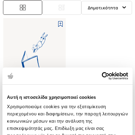
Δημοτικότητα
Αυτή η ιστοσελίδα χρησιμοποιεί cookies
(
0
)
Χρησιμοποιούμε cookies για την εξατομίκευση
(H/B) THE COURAGE TO TEACH
EXPLORING THE INNER
περιεχομένου και διαφημίσεων, την παροχή λειτουργιών
LANDSCAPE OF A TEACHER'S
PALMER J. PARKER
κοινωνικών μέσων και την ανάλυση της
LIFE
επισκεψιμότητάς μας. Επιδίωξη μας είναι σας
Κωδ. Πολιτείας
:
0775-0120