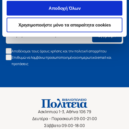
Μάθετε τα νέα της Πολιτείας
Αποδοχή Όλων
Εγγραφείτε στο newsletter μας και μάθετε πρώτοι όλα τα
νέα βιβλία, τις εξαιρετικές τιμές και τις εκδηλώσεις μας.
Χρησιμοποιήστε μόνο τα απαραίτητα cookies
Εγγραφή
Αποδέχομαι τους όρους χρήσης και την πολιτική απορρήτου
Επιθυμώ να λαμβάνω προσωποποιημένα ενημερωτικά email και
προτάσεις
Ασκληπιού 1-3, Αθήνα 106 79
Δευτέρα - Παρασκευή 09:00-21:00
Σάββατο 09:00-18:00