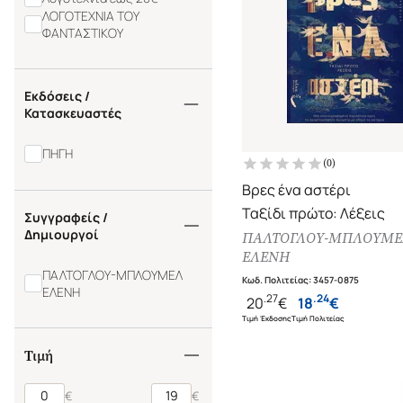
ΛΟΓΟΤΕΧΝΙΑ ΤΟΥ
ΦΑΝΤΑΣΤΙΚΟΥ
Εκδόσεις /
Κατασκευαστές
ΠΗΓΗ
(
0
)
Βρες ένα αστέρι
Ταξίδι πρώτο: Λέξεις
Συγγραφείς /
Δημιουργοί
ΠΑΛΤΟΓΛΟΥ-ΜΠΛΟΥΜΕ
ΕΛΕΝΗ
ΠΑΛΤΟΓΛΟΥ-ΜΠΛΟΥΜΕΛ
Κωδ. Πολιτείας
:
3457-0875
ΕΛΕΝΗ
.
27
.
24
20
€
18
€
Τιμή Έκδοσης
Τιμή Πολιτείας
Τιμή
€
€