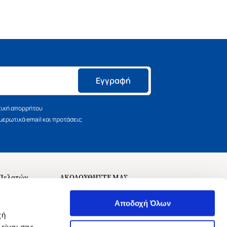
Εγγραφή
τική απορρήτου
ερωτικά email και προτάσεις
 Πελατών
ΑΚΟΛΟΥΘΗΣΤΕ ΜΑΣ
σεις
Αποδοχή Όλων
χή