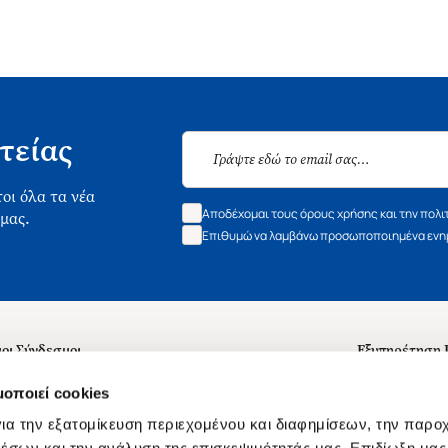
τείας
οι όλα τα νέα
Αποδέχομαι τους όρους χρήσης και την πολι
 μας.
Επιθυμώ να λαμβάνω προσωποποιημένα ενημ
οι Σύνδεσμοι
Εξυπηρέτηση
ά με εμάς
Συχνές ερωτή
μοποιεί cookies
 Εργασίας
Επικοινωνία
ια την εξατομίκευση περιεχομένου και διαφημίσεων, την παρο
ς για τις "Λίστες Επιθυμητών" και τη Βιβλιοθήκη
B2B