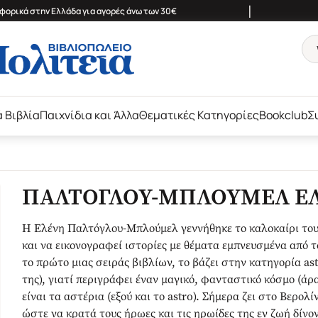
|
ορικά στην Ελλάδα για αγορές άνω των 30€
ά Βιβλία
Παιχνίδια και Άλλα
Θεματικές Κατηγορίες
Bookclub
Σ
ΠΑΛΤΟΓΛΟΥ-ΜΠΛΟΥΜΕΛ Ε
Η Ελένη Παλτόγλου-Μπλούμελ γεννήθηκε το καλοκαίρι του 
και να εικονογραφεί ιστορίες με θέματα εμπνευσμένα από τ
το πρώτο μιας σειράς βιβλίων, το βάζει στην κατηγορία as
της), γιατί περιγράφει έναν μαγικό, φανταστικό κόσμο (άρα
είναι τα αστέρια (εξού και το astro). Σήμερα ζει στο Βερολ
ώστε να κρατά τους ήρωες και τις ηρωίδες της εν ζωή δίνο