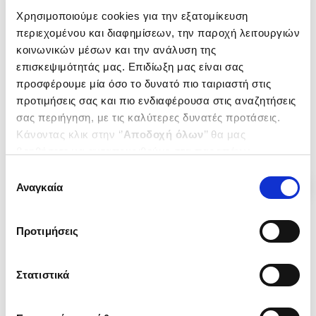
(
0
)
(
0
)
Χρησιμοποιούμε cookies για την εξατομίκευση
ΤΟΤΕ ΤΟΝ ΕΙΔΑ ΓΙΑ ΠΡΩΤΗ
ΕΞΟΔΟΣ ΠΡΟΣ ΤΗΝ
περιεχομένου και διαφημίσεων, την παροχή λειτουργιών
ΦΟΡΑ
ΚΑΠΠΑΔΟΚΙΑ
κοινωνικών μέσων και την ανάλυση της
ΠΑΝΑΓΙΩΤΟΠΟΥΛΟΥ
ΠΑΝΑΓΙΩΤΟΠΟΥΛΟΥ
επισκεψιμότητάς μας. Επιδίωξη μας είναι σας
ΣΤΕΛΛΑ
ΣΤΕΛΛΑ
προσφέρουμε μία όσο το δυνατό πιο ταιριαστή στις
Κωδ. Πολιτείας
:
3670-0007
Κωδ. Πολιτείας
:
3670-0132
προτιμήσεις σας και πιο ενδιαφέρουσα στις αναζητήσεις
σας περιήγηση, με τις καλύτερες δυνατές προτάσεις.
.
50
.
35
10
€
7
€
Κάνοντας κλικ στην ‘’
Αποδοχή όλων
’’ θα μας
Τιμή Έκδοσης
Τιμή Πολιτείας
βοηθήσετε να ανταποκριθούμε στα παραπάνω.
Μπορείτε επίσης να επεξεργαστείτε ποια cookies σας
Επιλογή
ενδιαφέρουν και να επιλέξετε από τα παρακάτω με την
Αναγκαία
συγκατάθεσης
‘’
Αποδοχή επιλογών
΄΄και να ενημερωθείτε σχετικά με
τα cookies στην ‘’Προβολή λεπτομερειών’’.
Προτιμήσεις
Στατιστικά