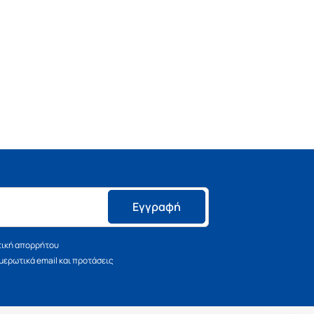
Εγγραφή
τική απορρήτου
ερωτικά email και προτάσεις