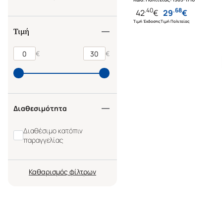
.
40
.
68
42
€
29
€
Τιμή Έκδοσης
Τιμή Πολιτείας
Τιμή
€
€
Διαθεσιμότητα
Διαθέσιμο κατόπιν
παραγγελίας
Καθαρισμός