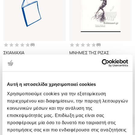
(
0
)
(
0
)
ΣΚΙΑΜΑΧΙΑ
ΜΝΗΜΕΣ ΤΗΣ ΡΙΖΑΣ
ΠΑΠΑΚΩΝΣΤΑΝΤΙΝΟΥ Κ.
ΠΑΠΑΚΩΝΣΤΑΝΤΙΝΟΥ Κ.
ΔΗΜΗΤΡΗΣ
ΔΗΜΗΤΡΗΣ
Κωδ. Πολιτείας
:
1310-0255
Κωδ. Πολιτείας
:
2422-0162
Αυτή η ιστοσελίδα χρησιμοποιεί cookies
.
12
.
35
.
48
.
94
Χρησιμοποιούμε cookies για την εξατομίκευση
3
€
2
€
8
€
5
€
περιεχομένου και διαφημίσεων, την παροχή λειτουργιών
Τιμή Έκδοσης
Τιμή Πολιτείας
Τιμή Έκδοσης
Τιμή Πολιτείας
κοινωνικών μέσων και την ανάλυση της
επισκεψιμότητάς μας. Επιδίωξη μας είναι σας
προσφέρουμε μία όσο το δυνατό πιο ταιριαστή στις
προτιμήσεις σας και πιο ενδιαφέρουσα στις αναζητήσεις