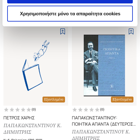
Χρησιμοποιήστε μόνο τα απαραίτητα cookies
Εξαντλημένο
Εξαντλημένο
(
0
)
(
0
)
ΠΕΤΡΟΣ ΧΑΡΗΣ
ΠΑΠΑΚΩΝΣΤΑΝΤΙΝΟΥ:
ΠΟΙΗΤΙΚΑ ΑΠΑΝΤΑ (ΔΕΥΤΕΡΟΣ
ΠΑΠΑΚΩΝΣΤΑΝΤΙΝΟΥ Κ.
ΤΟΜΟΣ)
ΠΑΠΑΚΩΝΣΤΑΝΤΙΝΟΥ Κ.
ΔΗΜΗΤΡΗΣ
ΔΗΜΗΤΡΗΣ
Κωδ. Πολιτείας
:
1710-1091