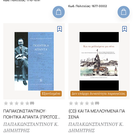
Κωδ. Πολιτείας
:
1677-0002
Εξαντλημένο
Δεν υπάρχει δυνατότητα παραγγελίας
(
0
)
(
0
)
ΠΑΠΑΚΩΝΣΤΑΝΤΙΝΟΥ:
(CD) ΚΑΙ ΤΑ ΜΕΛΛΟΥΜΕΝΑ ΓΙΑ
ΠΟΙΗΤΙΚΑ ΑΠΑΝΤΑ (ΠΡΩΤΟΣ
ΣΕΝΑ
ΤΟΜΟΣ)
ΠΑΠΑΚΩΝΣΤΑΝΤΙΝΟΥ Κ.
ΠΑΠΑΚΩΝΣΤΑΝΤΙΝΟΥ Κ.
ΔΗΜΗΤΡΗΣ
ΔΗΜΗΤΡΗΣ