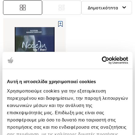
Δημοτικότητα
Αυτή η ιστοσελίδα χρησιμοποιεί cookies
Εξαντλημένο
Χρησιμοποιούμε cookies για την εξατομίκευση
περιεχομένου και διαφημίσεων, την παροχή λειτουργιών
(
0
)
κοινωνικών μέσων και την ανάλυση της
ΝΕΦΕΛΗ ΟΥΦ... ΑΝΤΡΕΣ!
επισκεψιμότητάς μας. Επιδίωξη μας είναι σας
ΠΑΠΑΚΩΣΤΟΠΟΥΛΟΥ
προσφέρουμε μία όσο το δυνατό πιο ταιριαστή στις
ΚΑΤΕΡΙΝΑ
προτιμήσεις σας και πιο ενδιαφέρουσα στις αναζητήσεις
Κωδ. Πολιτείας
:
1197-0004
σας περιήγηση, με τις καλύτερες δυνατές προτάσεις.