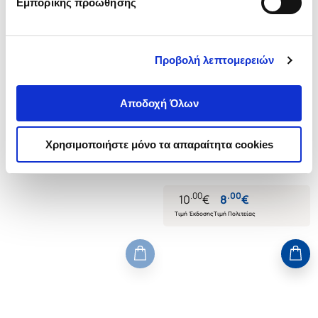
Εμπορικής προώθησης
Εξαντλημένο
Προβολή λεπτομερειών
(
0
)
(
0
)
ΜΑΤΑΙΟΣ ΑΥΓΟΥΣΤΟΣ
ΩΡΕΣ
Αποδοχή Όλων
ΠΑΠΑΝΔΡΕΟΥ ΕΛΕΝΗ
ΠΑΠΑΝΔΡΕΟΥ ΕΛΕΝΗ
Κωδ. Πολιτείας
:
2120-0406
Κωδ. Πολιτείας
:
2120-0567
Χρησιμοποιήστε μόνο τα απαραίτητα cookies
.
00
.
00
10
€
8
€
Τιμή Έκδοσης
Τιμή Πολιτείας