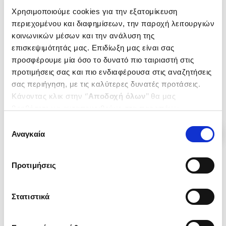
(
0
)
(
0
)
Χρησιμοποιούμε cookies για την εξατομίκευση
Τα όνειρα της καμήλας και
ΕΠΤΑ ΚΑΙ ΜΙΣΗ ΛΥΠΗ
περιεχομένου και διαφημίσεων, την παροχή λειτουργιών
άλλες ιστορίες για τη Συρία
ΠΑΠΑΝΔΡΕΟΥ ΕΛΕΝΗ
κοινωνικών μέσων και την ανάλυση της
(χαρτόδετη έκδοση)
ΠΑΠΑΝΔΡΕΟΥ ΕΛΕΝΗ
Κωδ. Πολιτείας
:
2120-0519
επισκεψιμότητάς μας. Επιδίωξη μας είναι σας
Κωδ. Πολιτείας
:
2120-0615
προσφέρουμε μία όσο το δυνατό πιο ταιριαστή στις
προτιμήσεις σας και πιο ενδιαφέρουσα στις αναζητήσεις
σας περιήγηση, με τις καλύτερες δυνατές προτάσεις.
.
00
.
60
.
00
.
00
28
€
19
€
10
€
7
€
Κάνοντας κλικ στην ‘’
Αποδοχή όλων
’’ θα μας
Τιμή Έκδοσης
Τιμή Πολιτείας
Τιμή Έκδοσης
Τιμή Πολιτείας
βοηθήσετε να ανταποκριθούμε στα παραπάνω.
Μπορείτε επίσης να επεξεργαστείτε ποια cookies σας
Επιλογή
ενδιαφέρουν και να επιλέξετε από τα παρακάτω με την
Αναγκαία
συγκατάθεσης
‘’
Αποδοχή επιλογών
΄΄και να ενημερωθείτε σχετικά με
τα cookies στην ‘’Προβολή λεπτομερειών’’.
Προτιμήσεις
Στατιστικά